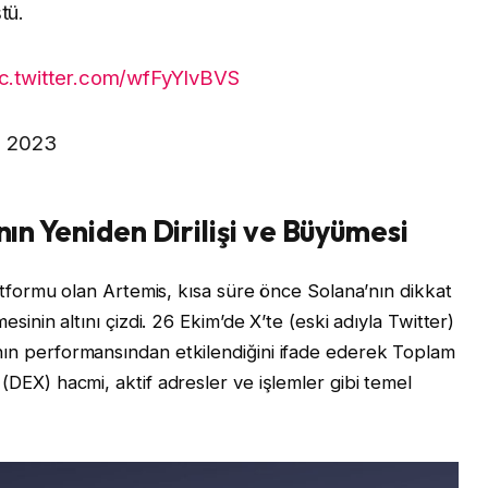
tü.
ic.twitter.com/wfFyYlvBVS
m 2023
nın Yeniden Dirilişi ve Büyümesi
platformu olan Artemis, kısa süre önce Solana’nın dikkat
esinin altını çizdi. 26 Ekim’de X’te (eski adıyla Twitter)
nın performansından etkilendiğini ifade ederek Toplam
(DEX) hacmi, aktif adresler ve işlemler gibi temel