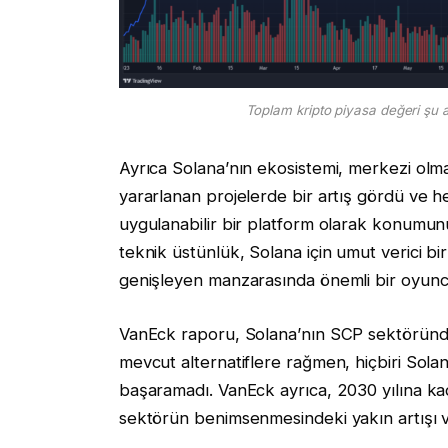
Toplam kripto piyasa değeri şu a
Ayrıca Solana’nın ekosistemi, merkezi ol
yararlanan projelerde bir artış gördü ve hem
uygulanabilir bir platform olarak konumu
teknik üstünlük, Solana için umut verici bir
genişleyen manzarasında önemli bir oyuncu
VanEck raporu, Solana’nın SCP sektöründeki
mevcut alternatiflere rağmen, hiçbiri Sol
başaramadı. VanEck ayrıca, 2030 yılına k
sektörün benimsenmesindeki yakın artışı v