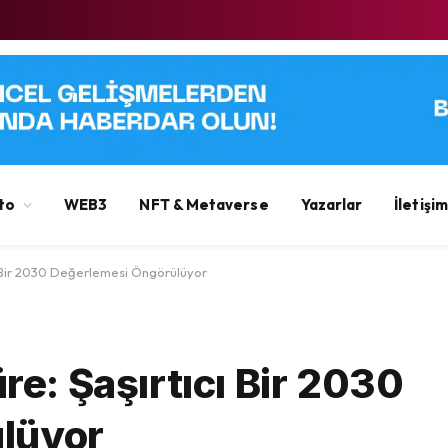
to
WEB3
NFT & Metaverse
Yazarlar
İletişim
ıcı Bir 2030 Değerlemesi Öngörülüyor
üre: Şaşırtıcı Bir 2030
lüyor