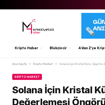
Kripto Haber
Blokzincir
A’dan Z’ye Krip
Ana Sayfa
»
Kripto Market
»
Solana İçin Kristal Küre: Şaşırt
KRIPTO MARKET
Solana İçin Kristal K
Değerlemesi Öngörü