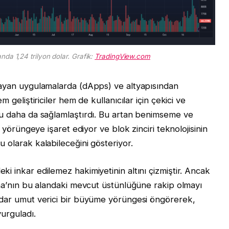
nda 1,24 trilyon dolar. Grafik:
TradingView.com
mayan uygulamalarda (dApps) ve altyapısından
 geliştiriciler hem de kullanıcılar için çekici ve
nu daha da sağlamlaştırdı. Bu artan benimseme ve
 yörüngeye işaret ediyor ve blok zinciri teknolojisinin
 olarak kalabileceğini gösteriyor.
 inkar edilemez hakimiyetinin altını çizmiştir. Ancak
ana’nın bu alandaki mevcut üstünlüğüne rakip olmayı
adar umut verici bir büyüme yörüngesi öngörerek,
urguladı.