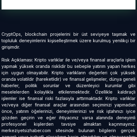
CryptOps, blockchain projelerini bir üst seviyeye taşımak ve
topluluk deneyimlerini kişiselleştirmek üzere kurulmuş yenilikçi bir
girişimdir.
Risk Açıklaması: Kripto varlıklar ile ve/veya finansal araçlarla işlem
yapmak yüksek oranda risklidir bu sebeple yatırım yapan herkes
için uygun olmayabilir. Kripto varlıkların değerleri çok yüksek
oranda volatildir (hareketlidir) ve finansal gelişmeler, dünya geneli
haberler, politik sorunlar ve düzenleyici kurumlar gibi
meselelerden kolaylıkla etkilenmektedir. Özellikle kaldıraçlı
işlemler ise finansal riski fazlasıyla arttırmaktadır. Kripto varlıklar
ve/veya diğer finansal araçlar arasından seçiminizi yapmadan
önce, yatırım öğelerinizi, deneyimlerinizi ve risk iştahınızı iyice
gözden geçirin ve eğer ihtiyacınız varsa alanında deneyimli
profesyonel kişilerden tavsiye almaktan kaçınmayınız.
merkeziyetsizhaber.com sitesinde bulunan bilgilerin gerçek
zamanlı veya isabetli olacağının kesin olmadığını ve olmayacağını