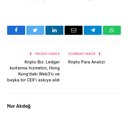
Facebook
Twitter
LinkedIn
E-
Telegram
WhatsA
posta
ÖNCEKI HABER
SONRAKI HABER
Kripto Biz: Ledger
Kripto Para Analizi
kurtarma hizmetini, Hong
Kong’daki Web3’ü ve
başka bir CEX’i askıya aldı
Nur Akdağ