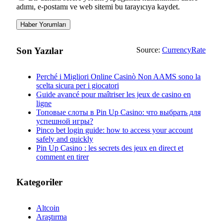
adımı, e-postamı ve web sitemi bu tarayıcıya kaydet.
Son Yazılar
Source:
CurrencyRate
Perché i Migliori Online Casinò Non AAMS sono la
scelta sicura per i giocatori
Guide avancé pour maîtriser les jeux de casino en
ligne
Топовые слоты в Pin Up Casino: что выбрать для
успешной игры?
Pinco bet login guide: how to access your account
safely and quickly
Pin Up Casino : les secrets des jeux en direct et
comment en tirer
Kategoriler
Altcoin
Araştırma