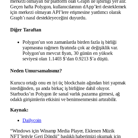
merkezi olmayan bir platform olan Graph ile işbirliği yer alır.
Geçen hafta Polygon, kullanıcılarının dApp’leri desteklemek
için merkezi olmayan API’lere erişmesine yardımcı olarak
Graph’ı nasıl destekleyeceğini duyurdu.
Diğer Taraftan
Polygon’un son zamanlarda birden fazla iş birliği
yapmasına rağmen fiyatında çok az değişiklik var.
Polygon’un mevcut fiyatı, 30 günün en yüksek
seviyesi olan 1.1403 $’dan 0.9213 $’a düştü.
Neden Umursamalısınız?
Kurucu ortağı onu en iyi üç blockchain ağından biri yapmak
istediğinden, şu anda birkaç iş birliğine dahil oluyor.
Starbucks’ın Polygon ile sanal varlık pazarına girmesi, ağ
odaklı girişimlerin etkisini ve benimsenmesini artırabilir.
Kaynak:
Dailycoin
“Windows için Winamp Media Player, Eklenen Müzik
NFT’leriyle Geri Döndü” başlıklı haberimizi okumak için