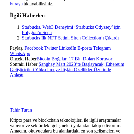
buraya
tıklayabilirsiniz.
İlgili Haberler:
Starbucks, Web3 Deneyimi ‘Starbucks Odyssey’ için
Polygon’u Seçti
Starbucks İlk NFT Setini, Siren Collection’ı Çıkardı
Paylaş.
Facebook
Twitter
LinkedIn
E-posta
Telegram
WhatsApp
Önceki Haber
Bitcoin Boğaları 17 Bin Doları Koruyor
Sonraki Haber
Şanghay Mart 2023’te Başlayacak, Ethereum
Geliştiricileri Yükseltmeye İlişkin Özellikler Üzerinde
Anlaştı
Tahir Turan
Kripto para ve blockchain teknolojileri ile ilgili araştırmalar
yapıyor ve sektördeki gelişmeleri yakından takip ediyorum.
Amacım, okuyuculara bu alanlardaki en son gelişmeleri ve