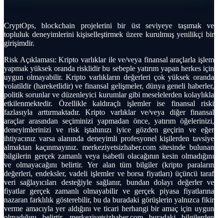
CryptOps, blockchain projelerini bir üst seviyeye taşımak ve
topluluk deneyimlerini kişiselleştirmek üzere kurulmuş yenilikçi bir
girişimdir.
Risk Açıklaması: Kripto varlıklar ile ve/veya finansal araçlarla işlem
yapmak yüksek oranda risklidir bu sebeple yatırım yapan herkes için
uygun olmayabilir. Kripto varlıkların değerleri çok yüksek oranda
volatildir (hareketlidir) ve finansal gelişmeler, dünya geneli haberler,
politik sorunlar ve düzenleyici kurumlar gibi meselelerden kolaylıkla
etkilenmektedir. Özellikle kaldıraçlı işlemler ise finansal riski
fazlasıyla arttırmaktadır. Kripto varlıklar ve/veya diğer finansal
araçlar arasından seçiminizi yapmadan önce, yatırım öğelerinizi,
deneyimlerinizi ve risk iştahınızı iyice gözden geçirin ve eğer
ihtiyacınız varsa alanında deneyimli profesyonel kişilerden tavsiye
almaktan kaçınmayınız. merkeziyetsizhaber.com sitesinde bulunan
bilgilerin gerçek zamanlı veya isabetli olacağının kesin olmadığını
ve olmayacağını belirtir. Yer alan tüm bilgiler (kripto paraların
değerleri, endeksler, vadeli işlemler ve borsa fiyatları) üçüncü taraf
veri sağlayıcıları desteğiyle sağlanır, bundan dolayı değerler ve
fiyatlar gerçek zamanlı olmayabilir ve gerçek piyasa fiyatlarına
nazaran farklılık gösterebilir, bu da buradaki görüşlerin yalnızca fikir
verme amacıyla yer aldığını ve ticari herhangi bir amaç için uygun
olmadığını belirtir. merkeziyetsizhaber.com buradaki bilgilerden