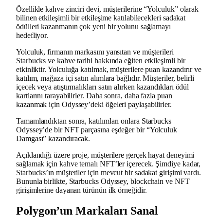
Özellikle kahve zinciri devi, müşterilerine “Yolculuk” olarak
bilinen etkileşimli bir etkileşime katılabilecekleri sadakat
ödülleri kazanmanın çok yeni bir yolunu sağlamayı
hedefliyor.
Yolculuk, firmanın markasını yansıtan ve müşterileri
Starbucks ve kahve tarihi hakkında eğiten etkileşimli bir
etkinliktir. Yolculuğa katılmak, müşterilere puan kazandırır ve
katılım, mağaza içi satın alımlara bağlıdır. Müşteriler, belirli
içecek veya atıştırmalıkları satın alırken kazandıkları ödül
kartlarını tarayabilirler. Daha sonra, daha fazla puan
kazanmak için Odyssey’deki öğeleri paylaşabilirler.
Tamamlandıktan sonra, katılımları onlara Starbucks
Odyssey’de bir NFT parçasına eşdeğer bir “Yolculuk
Damgası” kazandıracak.
Açıklandığı üzere proje, müşterilere gerçek hayat deneyimi
sağlamak için kahve temalı NFT’ler içerecek. Şimdiye kadar,
Starbucks’ın müşteriler için mevcut bir sadakat girişimi vardı.
Bununla birlikte, Starbucks Odyssey, blockchain ve NFT
girişimlerine dayanan türünün ilk örneğidir.
Polygon’un Markaları Sanal