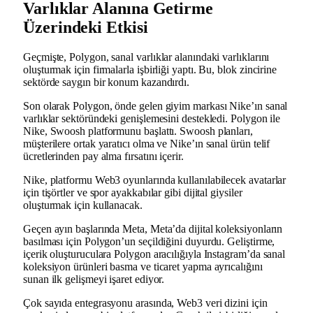
Varlıklar Alanına Getirme
Üzerindeki Etkisi
Geçmişte, Polygon, sanal varlıklar alanındaki varlıklarını
oluşturmak için firmalarla işbirliği yaptı. Bu, blok zincirine
sektörde saygın bir konum kazandırdı.
Son olarak Polygon, önde gelen giyim markası Nike’ın sanal
varlıklar sektöründeki genişlemesini destekledi. Polygon ile
Nike, Swoosh platformunu başlattı. Swoosh planları,
müşterilere ortak yaratıcı olma ve Nike’ın sanal ürün telif
ücretlerinden pay alma fırsatını içerir.
Nike, platformu Web3 oyunlarında kullanılabilecek avatarlar
için tişörtler ve spor ayakkabılar gibi dijital giysiler
oluşturmak için kullanacak.
Geçen ayın başlarında Meta, Meta’da dijital koleksiyonların
basılması için Polygon’un seçildiğini duyurdu. Geliştirme,
içerik oluşturuculara Polygon aracılığıyla Instagram’da sanal
koleksiyon ürünleri basma ve ticaret yapma ayrıcalığını
sunan ilk gelişmeyi işaret ediyor.
Çok sayıda entegrasyonu arasında, Web3 veri dizini için