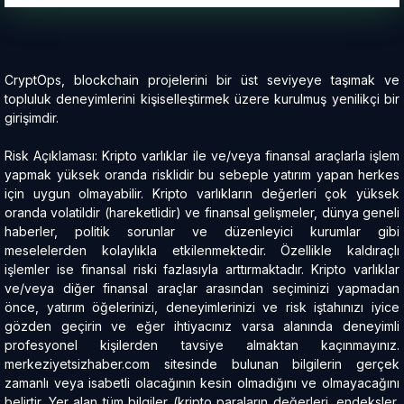
CryptOps, blockchain projelerini bir üst seviyeye taşımak ve
topluluk deneyimlerini kişiselleştirmek üzere kurulmuş yenilikçi bir
girişimdir.
Risk Açıklaması: Kripto varlıklar ile ve/veya finansal araçlarla işlem
yapmak yüksek oranda risklidir bu sebeple yatırım yapan herkes
için uygun olmayabilir. Kripto varlıkların değerleri çok yüksek
oranda volatildir (hareketlidir) ve finansal gelişmeler, dünya geneli
haberler, politik sorunlar ve düzenleyici kurumlar gibi
meselelerden kolaylıkla etkilenmektedir. Özellikle kaldıraçlı
işlemler ise finansal riski fazlasıyla arttırmaktadır. Kripto varlıklar
ve/veya diğer finansal araçlar arasından seçiminizi yapmadan
önce, yatırım öğelerinizi, deneyimlerinizi ve risk iştahınızı iyice
gözden geçirin ve eğer ihtiyacınız varsa alanında deneyimli
profesyonel kişilerden tavsiye almaktan kaçınmayınız.
merkeziyetsizhaber.com sitesinde bulunan bilgilerin gerçek
zamanlı veya isabetli olacağının kesin olmadığını ve olmayacağını
belirtir. Yer alan tüm bilgiler (kripto paraların değerleri, endeksler,