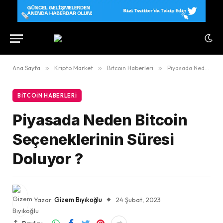
Ana Sayfa
»
Kripto Market
»
Bitcoin Haberleri
»
Piyasada Neden Bitcoin Seçeneklerinin Süresi Doluyor ?
BITCOIN HABERLERI
Piyasada Neden Bitcoin
Seçeneklerinin Süresi
Doluyor ?
Yazar:
Gizem Bıyıkoğlu
24 Şubat, 2023