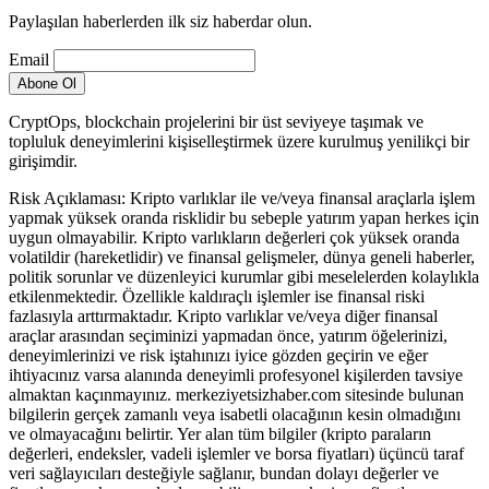
Paylaşılan haberlerden ilk siz haberdar olun.
Email
CryptOps, blockchain projelerini bir üst seviyeye taşımak ve
topluluk deneyimlerini kişiselleştirmek üzere kurulmuş yenilikçi bir
girişimdir.
Risk Açıklaması: Kripto varlıklar ile ve/veya finansal araçlarla işlem
yapmak yüksek oranda risklidir bu sebeple yatırım yapan herkes için
uygun olmayabilir. Kripto varlıkların değerleri çok yüksek oranda
volatildir (hareketlidir) ve finansal gelişmeler, dünya geneli haberler,
politik sorunlar ve düzenleyici kurumlar gibi meselelerden kolaylıkla
etkilenmektedir. Özellikle kaldıraçlı işlemler ise finansal riski
fazlasıyla arttırmaktadır. Kripto varlıklar ve/veya diğer finansal
araçlar arasından seçiminizi yapmadan önce, yatırım öğelerinizi,
deneyimlerinizi ve risk iştahınızı iyice gözden geçirin ve eğer
ihtiyacınız varsa alanında deneyimli profesyonel kişilerden tavsiye
almaktan kaçınmayınız. merkeziyetsizhaber.com sitesinde bulunan
bilgilerin gerçek zamanlı veya isabetli olacağının kesin olmadığını
ve olmayacağını belirtir. Yer alan tüm bilgiler (kripto paraların
değerleri, endeksler, vadeli işlemler ve borsa fiyatları) üçüncü taraf
veri sağlayıcıları desteğiyle sağlanır, bundan dolayı değerler ve