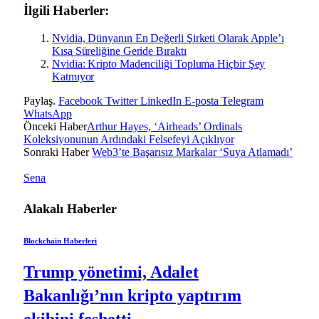
İlgili Haberler:
Nvidia, Dünyanın En Değerli Şirketi Olarak Apple’ı
Kısa Süreliğine Geride Bıraktı
Nvidia: Kripto Madenciliği Topluma Hiçbir Şey
Katmıyor
Paylaş.
Facebook
Twitter
LinkedIn
E-posta
Telegram
WhatsApp
Önceki Haber
Arthur Hayes, ‘Airheads’ Ordinals
Koleksiyonunun Ardındaki Felsefeyi Açıklıyor
Sonraki Haber
Web3’te Başarısız Markalar ‘Suya Atlamadı’
Sena
Alakalı
Haberler
Blockchain Haberleri
Trump yönetimi, Adalet
Bakanlığı’nın kripto yaptırım
ekibini feshetti