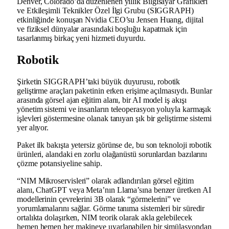
Denver, Colorado’da düzenlenen yıllık Bilgisayar Grafikleri
ve Etkileşimli Teknikler Özel İlgi Grubu (SIGGRAPH)
etkinliğinde konuşan Nvidia CEO’su Jensen Huang, dijital
ve fiziksel dünyalar arasındaki boşluğu kapatmak için
tasarlanmış birkaç yeni hizmeti duyurdu.
Robotik
Şirketin SIGGRAPH’taki büyük duyurusu, robotik
geliştirme araçları paketinin erken erişime açılmasıydı. Bunlar
arasında görsel ajan eğitim alanı, bir AI model iş akışı
yönetim sistemi ve insanların teleoperasyon yoluyla karmaşık
işlevleri göstermesine olanak tanıyan şık bir geliştirme sistemi
yer alıyor.
Paket ilk bakışta yetersiz görünse de, bu son teknoloji robotik
ürünleri, alandaki en zorlu olağanüstü sorunlardan bazılarını
çözme potansiyeline sahip.
“NIM Mikroservisleri” olarak adlandırılan görsel eğitim
alanı, ChatGPT veya Meta’nın Llama’sına benzer üretken AI
modellerinin çevrelerini 3B olarak “görmelerini” ve
yorumlamalarını sağlar. Görme tanıma sistemleri bir süredir
ortalıkta dolaşırken, NIM teorik olarak akla gelebilecek
hemen hemen her makineye uyarlanabilen bir simülasyondan