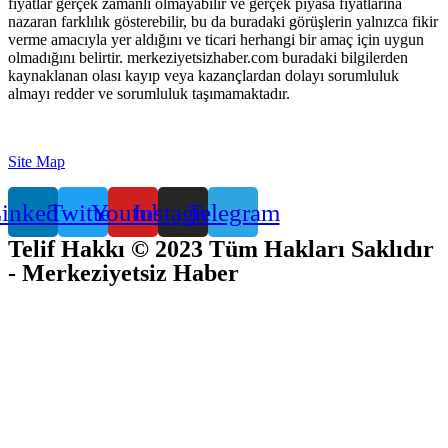
fiyatlar gerçek zamanlı olmayabilir ve gerçek piyasa fiyatlarına
nazaran farklılık gösterebilir, bu da buradaki görüşlerin yalnızca fikir
verme amacıyla yer aldığını ve ticari herhangi bir amaç için uygun
olmadığını belirtir. merkeziyetsizhaber.com buradaki bilgilerden
kaynaklanan olası kayıp veya kazançlardan dolayı sorumluluk
almayı redder ve sorumluluk taşımamaktadır.
Site Map
inkedin
Twitter
Youtube
Instagram
Telegram
Telif Hakkı © 2023 Tüm Hakları Saklıdır
- Merkeziyetsiz Haber