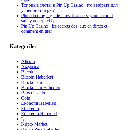
Топовые слоты в Pin Up Casino: что выбрать для
успешной игры?
Pinco bet login guide: how to access your account
safely and quickly
Pin Up Casino : les secrets des jeux en direct et
comment en tirer
Kategoriler
Altcoin
Araştırma
Bitcoin
Bitcoin Haberleri
Blockchain
Blockchain Haberleri
Borsa İstanbul
Coin
Ekonomi Haberleri
Ethereum
Ethereum Haberleri
İş
Kripto Market
Kripto Para Haberleri