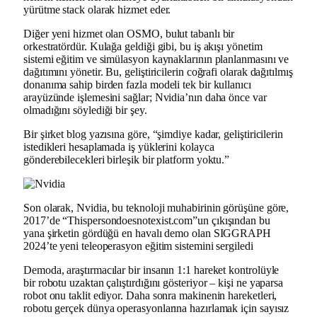
yürütme stack olarak hizmet eder.
Diğer yeni hizmet olan OSMO, bulut tabanlı bir
orkestratördür. Kulağa geldiği gibi, bu iş akışı yönetim
sistemi eğitim ve simülasyon kaynaklarının planlanmasını ve
dağıtımını yönetir. Bu, geliştiricilerin coğrafi olarak dağıtılmış
donanıma sahip birden fazla modeli tek bir kullanıcı
arayüzünde işlemesini sağlar; Nvidia’nın daha önce var
olmadığını söylediği bir şey.
Bir şirket blog yazısına göre, “şimdiye kadar, geliştiricilerin
istedikleri hesaplamada iş yüklerini kolayca
gönderebilecekleri birleşik bir platform yoktu.”
Son olarak, Nvidia, bu teknoloji muhabirinin görüşüne göre,
2017’de “Thispersondoesnotexist.com”un çıkışından bu
yana şirketin gördüğü en havalı demo olan SIGGRAPH
2024’te yeni teleoperasyon eğitim sistemini sergiledi
Demoda, araştırmacılar bir insanın 1:1 hareket kontrolüyle
bir robotu uzaktan çalıştırdığını gösteriyor – kişi ne yaparsa
robot onu taklit ediyor. Daha sonra makinenin hareketleri,
robotu gerçek dünya operasyonlarına hazırlamak için sayısız