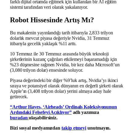
farklı dijital ortamda eğitmek için kullanılan bir AI eğitim
sistemi tarafından veri olarak yakalanıyor.
Robot Hissesinde Artış Mı?
Bu makalenin yayınlandığı tarih itibarıyla 2,833 trilyon
dolarlık mevcut piyasa değeriyle Nvidia, 31 Temmuz
itibarıyla gecelik yaklaşık %11 arttı.
10 Temmuz ile 30 Temmuz arasında büyük teknoloji
şirketlerinin kazanç çağrıları etkilemeyi başaramadığı için
%23 düşmesine rağmen Nvidia, bir kez daha Microsoft’un
(3,080 trilyon dolar) ensesinde soluyor.
Piyasa değerindeki bir diğer %9’luk artış, Nvidia’yı ikinci
sıraya ve potansiyel olarak dünyanın en değerli şirketi olarak
Apple’ın (3,408 trilyon dolar) yerini almaya aday hale
getirecek.
“Arthur Hayes, ‘Airheads’ Ordinals Koleksiyonunun
Ardındaki Felsefeyi Açıklıyor”
adlı yazımıza
buradan
ulaşabilirsiniz.
Bizi sosyal medyamızdan
takip etmeyi
unutmayın.