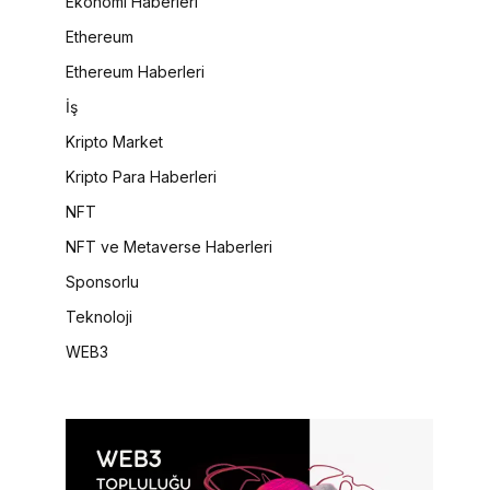
Ekonomi Haberleri
Ethereum
Ethereum Haberleri
İş
Kripto Market
Kripto Para Haberleri
NFT
NFT ve Metaverse Haberleri
Sponsorlu
Teknoloji
WEB3