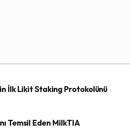
in İlk Likit Staking Protokolünü
nı Temsil Eden MilkTIA