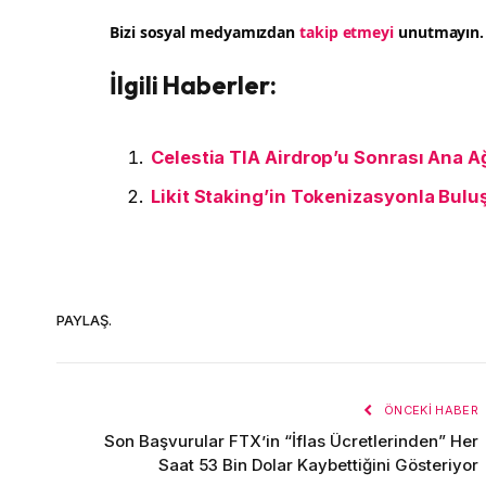
Bizi sosyal medyamızdan
takip etmeyi
unutmayın.
İlgili Haberler:
Celestia TIA Airdrop’u Sonrası Ana A
Likit Staking’in Tokenizasyonla Bulu
PAYLAŞ.
ÖNCEKI HABER
Son Başvurular FTX’in “İflas Ücretlerinden” Her
Saat 53 Bin Dolar Kaybettiğini Gösteriyor