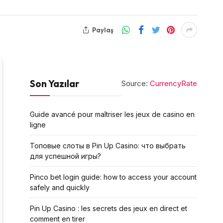
Paylaş
Son Yazılar
Source:
CurrencyRate
Guide avancé pour maîtriser les jeux de casino en
ligne
Топовые слоты в Pin Up Casino: что выбрать
для успешной игры?
Pinco bet login guide: how to access your account
safely and quickly
Pin Up Casino : les secrets des jeux en direct et
comment en tirer