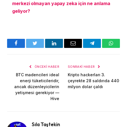
merkezi olmayan yapay zeka için ne anlama
geliyor?
Facebook
Twitter
LinkedIn
E-
Telegram
WhatsA
posta
ÖNCEKI HABER
SONRAKI HABER
BTC madencileri ideal
Kripto hackerları 3.
enerji tüketicileridir,
çeyrekte 28 saldırıda 440
ancak düzenleyicilerin
milyon dolar çaldı
yetişmesi gerekiyor —
Hive
Sıla Taştekin