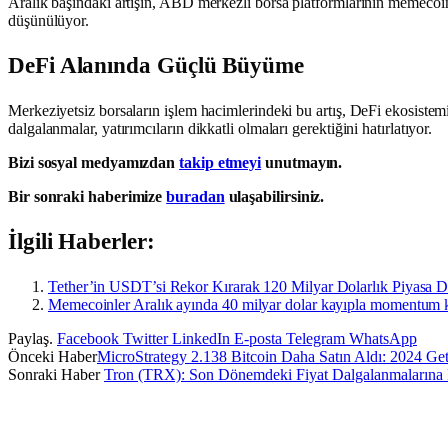
Aralık başındaki artışın, ABD merkezli borsa platformlarının memecoin
düşünülüyor.
DeFi Alanında Güçlü Büyüme
Merkeziyetsiz borsaların işlem hacimlerindeki bu artış, DeFi ekosiste
dalgalanmalar, yatırımcıların dikkatli olmaları gerektiğini hatırlatıyor.
Bizi sosyal medyamızdan
takip etmeyi
unutmayın.
Bir sonraki haberimize
buradan
ulaşabilirsiniz.
İlgili Haberler:
Tether’in USDT’si Rekor Kırarak 120 Milyar Dolarlık Piyasa D
Memecoinler Aralık ayında 40 milyar dolar kayıpla momentum k
Paylaş.
Facebook
Twitter
LinkedIn
E-posta
Telegram
WhatsApp
Önceki Haber
MicroStrategy 2.138 Bitcoin Daha Satın Aldı: 2024 Geti
Sonraki Haber
Tron (TRX): Son Dönemdeki Fiyat Dalgalanmalarına