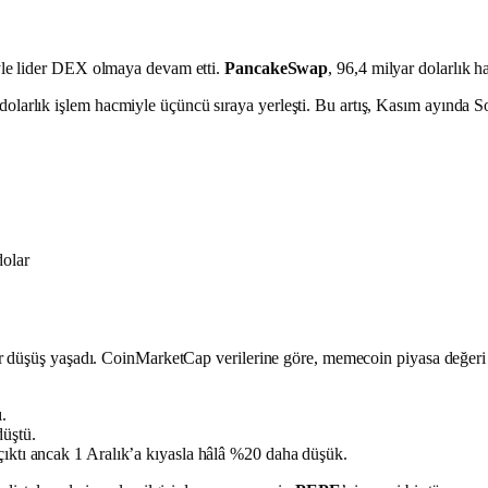
yle lider DEX olmaya devam etti.
PancakeSwap
, 96,4 milyar dolarlık ha
dolarlık işlem hacmiyle üçüncü sıraya yerleşti. Bu artış, Kasım ayında S
olar
 düşüş yaşadı. CoinMarketCap verilerine göre, memecoin piyasa değeri A
.
düştü.
ıktı ancak 1 Aralık’a kıyasla hâlâ %20 daha düşük.