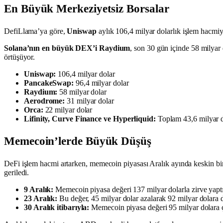
En Büyük Merkeziyetsiz Borsalar
DefiLlama’ya göre,
Uniswap
aylık 106,4 milyar dolarlık işlem hacmi
Solana’nın en büyük DEX’i Raydium
, son 30 gün içinde 58 milyar 
örtüşüyor.
Uniswap:
106,4 milyar dolar
PancakeSwap:
96,4 milyar dolar
Raydium:
58 milyar dolar
Aerodrome:
31 milyar dolar
Orca:
22 milyar dolar
Lifinity, Curve Finance ve Hyperliquid:
Toplam 43,6 milyar d
Memecoin’lerde Büyük Düşüş
DeFi işlem hacmi artarken, memecoin piyasası Aralık ayında keskin bir
geriledi.
9 Aralık:
Memecoin piyasa değeri 137 milyar dolarla zirve yaptı
23 Aralık:
Bu değer, 45 milyar dolar azalarak 92 milyar dolara 
30 Aralık itibarıyla:
Memecoin piyasa değeri 95 milyar dolara ç