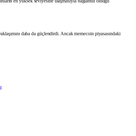
anların en yüksek seviyesine ulaşmasıyla bağlantılı olduğu
f yaklaşımını daha da güçlendirdi. Ancak memecoin piyasasındaki
r