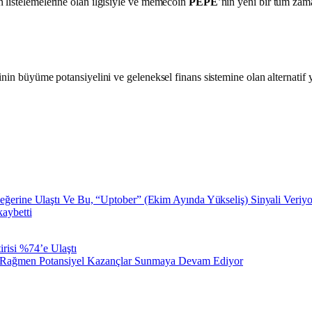
 listelemelerine olan ilgisiyle ve memecoin
PEPE
’nin yeni bir tüm zam
minin büyüme potansiyelini ve geleneksel finans sistemine olan alternati
eğerine Ulaştı Ve Bu, “Uptober” (Ekim Ayında Yükseliş) Sinyali Veriyo
aybetti
risi %74’e Ulaştı
 Rağmen Potansiyel Kazançlar Sunmaya Devam Ediyor