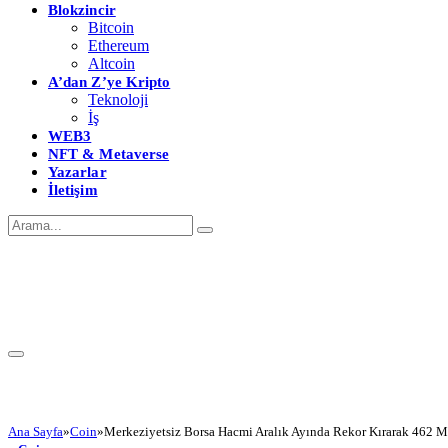
Blokzincir
Bitcoin
Ethereum
Altcoin
A’dan Z’ye Kripto
Teknoloji
İş
WEB3
NFT & Metaverse
Yazarlar
İletişim
Ana Sayfa
»
Coin
»
Merkeziyetsiz Borsa Hacmi Aralık Ayında Rekor Kırarak 462 Mi