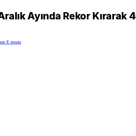
ralık Ayında Rekor Kırarak 46
ram
E-posta