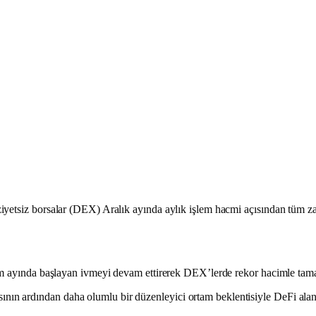
yetsiz borsalar (DEX) Aralık ayında aylık işlem hacmi açısından tüm zam
sım ayında başlayan ivmeyi devam ettirerek DEX’lerde rekor hacimle tam
 ardından daha olumlu bir düzenleyici ortam beklentisiyle DeFi alanı 