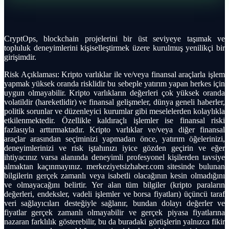
CryptOps, blockchain projelerini bir üst seviyeye taşımak ve
topluluk deneyimlerini kişiselleştirmek üzere kurulmuş yenilikçi bir
girişimdir.
Risk Açıklaması: Kripto varlıklar ile ve/veya finansal araçlarla işlem
yapmak yüksek oranda risklidir bu sebeple yatırım yapan herkes için
uygun olmayabilir. Kripto varlıkların değerleri çok yüksek oranda
volatildir (hareketlidir) ve finansal gelişmeler, dünya geneli haberler,
politik sorunlar ve düzenleyici kurumlar gibi meselelerden kolaylıkla
etkilenmektedir. Özellikle kaldıraçlı işlemler ise finansal riski
fazlasıyla arttırmaktadır. Kripto varlıklar ve/veya diğer finansal
araçlar arasından seçiminizi yapmadan önce, yatırım öğelerinizi,
deneyimlerinizi ve risk iştahınızı iyice gözden geçirin ve eğer
ihtiyacınız varsa alanında deneyimli profesyonel kişilerden tavsiye
almaktan kaçınmayınız. merkeziyetsizhaber.com sitesinde bulunan
bilgilerin gerçek zamanlı veya isabetli olacağının kesin olmadığını
ve olmayacağını belirtir. Yer alan tüm bilgiler (kripto paraların
değerleri, endeksler, vadeli işlemler ve borsa fiyatları) üçüncü taraf
veri sağlayıcıları desteğiyle sağlanır, bundan dolayı değerler ve
fiyatlar gerçek zamanlı olmayabilir ve gerçek piyasa fiyatlarına
nazaran farklılık gösterebilir, bu da buradaki görüşlerin yalnızca fikir