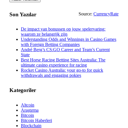
Son Yazılar
Source:
CurrencyRate
De impact van bonussen op jouw spelervaring:
waarom ze belangrijk zijn
Understanding Odds and Winnings in Casino Games
with Foreign Betting Companies
André Berg’s CS:GO Career and Team’s Current
State
Best Horse Racing Betting Sites Australia: The
ultimate casino experience for racing
Rocket Casino Australia: your go-to for quick
withdrawals and engaging pokies
Kategoriler
Altcoin
Araştırma
Bitcoin
Bitcoin Haberleri
Blockchain