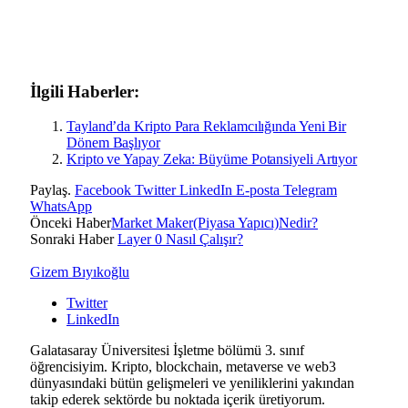
İlgili Haberler:
Tayland’da Kripto Para Reklamcılığında Yeni Bir
Dönem Başlıyor
Kripto ve Yapay Zeka: Büyüme Potansiyeli Artıyor
Paylaş.
Facebook
Twitter
LinkedIn
E-posta
Telegram
WhatsApp
Önceki Haber
Market Maker(Piyasa Yapıcı)Nedir?
Sonraki Haber
Layer 0 Nasıl Çalışır?
Gizem Bıyıkoğlu
Twitter
LinkedIn
Galatasaray Üniversitesi İşletme bölümü 3. sınıf
öğrencisiyim. Kripto, blockchain, metaverse ve web3
dünyasındaki bütün gelişmeleri ve yeniliklerini yakından
takip ederek sektörde bu noktada içerik üretiyorum.