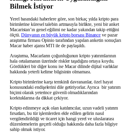
Bilmek İstiyor
Yerel basındaki haberlere göre, son birkaç yılda kripto para
birimlerine küresel talebin artmasıyla birlikte, yeni bir anket
Macaristan’ın genel eğilimi ne kadar yakından takip ettiğini
ölçtü.
Dünyanın en büyük kripto borsası Binance
ve pazar
araştırma firması Opinio tarafından yapılan anketin sonuçları
Macar haber ajansı MTI ile de paylaşıldı.
Araştırma, Macarların çoğunluğunun kripto yatırımlarının
hala ortalamanın üzerinde riskler taşıdığını ortaya koydu.
Gördükleri bir diğer konu ise Macar dilinde dijital varlıklar
hakkında yeterli kelime bilgisinin olmaması.
Kripto birimlerine karşı temkinli davrananlar, özel hayat
konusundaki endişelerini dile getiriyorlar. Ayrıca bir yatırım
biçimi olarak yeterince güvenli olmadıklarından
korktuklarına da dikkat çekiyor.
Kripto edinmeye açık olan katılımcılar, uzun vadeli yatırım
fırsatları, bu tür işlemlerden elde edilen gelirin nasıl
vergilendirildiği ve ticaret için hangi yerel ve uluslararası
düzenlemelerin geçerli olduğu hakkında daha fazla bilgiye
sahip olmak istiyor.