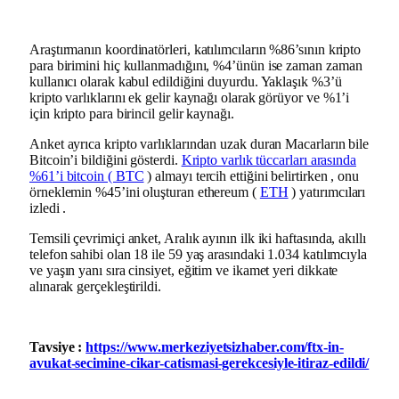
Araştırmanın koordinatörleri, katılımcıların %86’sının kripto
para birimini hiç kullanmadığını, %4’ünün ise zaman zaman
kullanıcı olarak kabul edildiğini duyurdu. Yaklaşık %3’ü
kripto varlıklarını ek gelir kaynağı olarak görüyor ve %1’i
için kripto para birincil gelir kaynağı.
Anket ayrıca kripto varlıklarından uzak duran Macarların bile
Bitcoin’i bildiğini gösterdi.
Kripto varlık tüccarları arasında
%61’i bitcoin ( BTC
) almayı tercih ettiğini belirtirken , onu
örneklemin %45’ini oluşturan ethereum (
ETH
) yatırımcıları
izledi .
Temsili çevrimiçi anket, Aralık ayının ilk iki haftasında, akıllı
telefon sahibi olan 18 ile 59 yaş arasındaki 1.034 katılımcıyla
ve yaşın yanı sıra cinsiyet, eğitim ve ikamet yeri dikkate
alınarak gerçekleştirildi.
Tavsiye :
https://www.merkeziyetsizhaber.com/ftx-in-
avukat-secimine-cikar-catismasi-gerekcesiyle-itiraz-edildi/