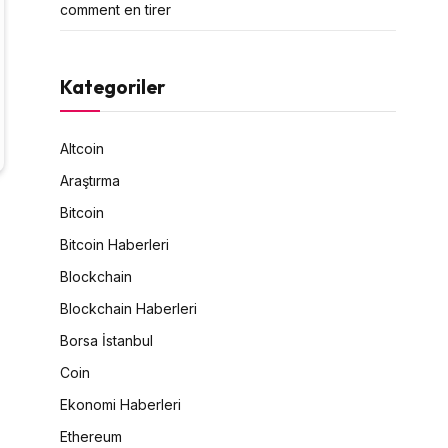
comment en tirer
Kategoriler
Altcoin
Araştırma
Bitcoin
Bitcoin Haberleri
Blockchain
Blockchain Haberleri
Borsa İstanbul
Coin
Ekonomi Haberleri
Ethereum