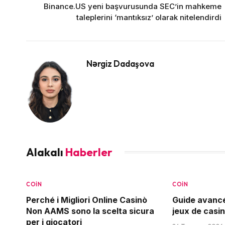
Binance.US yeni başvurusunda SEC’in mahkeme
taleplerini ‘mantıksız’ olarak nitelendirdi
Nərgiz Dadaşova
Alakalı
Haberler
COIN
COIN
Perché i Migliori Online Casinò
Guide avancé
Non AAMS sono la scelta sicura
jeux de casin
per i giocatori