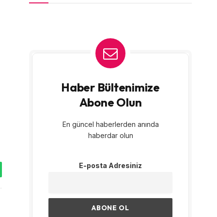
Haber Bültenimize
Abone Olun
En güncel haberlerden anında
haberdar olun
E-posta Adresiniz
tsApp