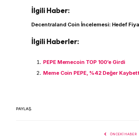
İlgili Haber:
Decentraland Coin İncelemesi: Hedef Fiya
İlgili Haberler:
PEPE Memecoin TOP 100’e Girdi
Meme Coin PEPE, %42 Değer Kaybett
PAYLAŞ.
ÖNCEKI HABER