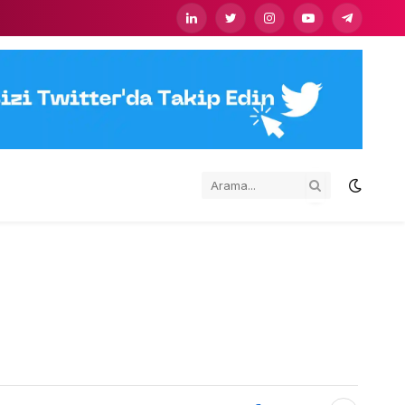
LinkedIn
Twitter
Instagram
YouTube
Telegram