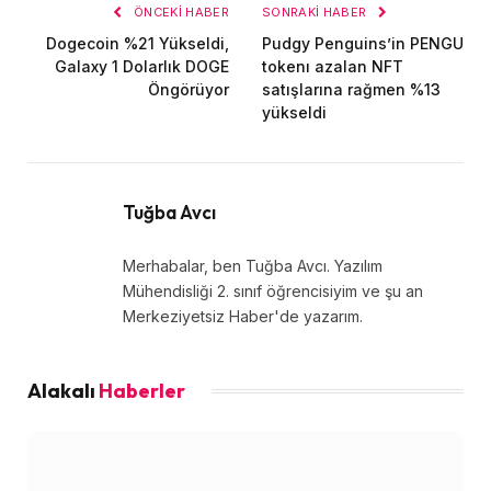
ÖNCEKI HABER
SONRAKI HABER
Dogecoin %21 Yükseldi,
Pudgy Penguins’in PENGU
Galaxy 1 Dolarlık DOGE
tokenı azalan NFT
Öngörüyor
satışlarına rağmen %13
yükseldi
Tuğba Avcı
Merhabalar, ben Tuğba Avcı. Yazılım
Mühendisliği 2. sınıf öğrencisiyim ve şu an
Merkeziyetsiz Haber'de yazarım.
Alakalı
Haberler