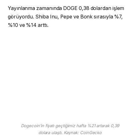
Yayınlanma zamanında DOGE 0,38 dolardan işlem
görüyordu. Shiba Inu, Pepe ve Bonk sırasıyla %7,
%10 ve %14 arttı.
Dogecoin’in fiyatı geçtiğimiz hafta %21 artarak 0,39
dolara ulaştı. Kaynak: CoinGecko