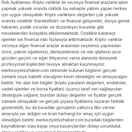
Risk Açıklaması: Kripto varlıklar ile ve/veya finansal araçlarla işlem
yapmak yüksek oranda risklidir bu sebeple yatırım yapan herkes
için uygun olmayabilir. Kripto varlıkların değerleri çok yüksek
oranda volatildir (hareketlidir) ve finansal gelişmeler, dünya geneli
haberler, politik sorunlar ve düzenleyici kurumlar gibi
meselelerden kolaylıkla etkilenmektedir. Özellikle kaldıraçlı
işlemler ise finansal riski fazlasıyla arttırmaktadır. Kripto varlıklar
ve/veya diğer finansal araçlar arasından seçiminizi yapmadan
önce, yatırım öğelerinizi, deneyimlerinizi ve risk iştahınızı iyice
gözden geçirin ve eğer ihtiyacınız varsa alanında deneyimli
profesyonel kişilerden tavsiye almaktan kaçınmayınız.
merkeziyetsizhaber.com sitesinde bulunan bilgilerin gerçek
zamanlı veya isabetli olacağının kesin olmadığını ve olmayacağını
belirtir. Yer alan tüm bilgiler (kripto paraların değerleri, endeksler,
vadeli işlemler ve borsa fiyatları) üçüncü taraf veri sağlayıcıları
desteğiyle sağlanır, bundan dolayı değerler ve fiyatlar gerçek
zamanlı olmayabilir ve gerçek piyasa fiyatlarına nazaran farklılık
gösterebilir, bu da buradaki görüşlerin yalnızca fikir verme
amacıyla yer aldığını ve ticari herhangi bir amaç için uygun
olmadığını belirtir. merkeziyetsizhaber.com buradaki bilgilerden
kaynaklanan olası kayıp veya kazançlardan dolayı sorumluluk