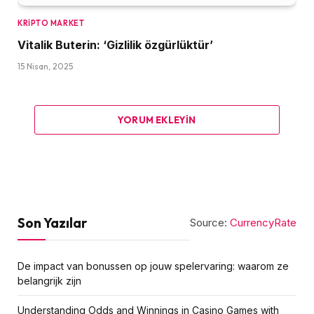
KRIPTO MARKET
Vitalik Buterin: ‘Gizlilik özgürlüktür’
15 Nisan, 2025
YORUM EKLEYIN
Son Yazılar
Source:
CurrencyRate
De impact van bonussen op jouw spelervaring: waarom ze
belangrijk zijn
Understanding Odds and Winnings in Casino Games with