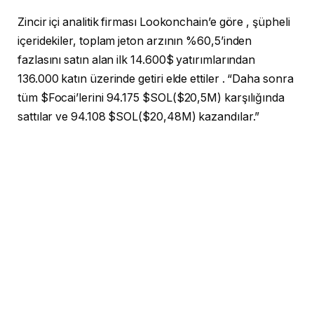
Zincir içi analitik firması Lookonchain’e göre , şüpheli
içeridekiler, toplam jeton arzının %60,5’inden
fazlasını satın alan ilk 14.600$ yatırımlarından
136.000 katın üzerinde getiri elde ettiler . “Daha sonra
tüm $Focai’lerini 94.175 $SOL($20,5M) karşılığında
sattılar ve 94.108 $SOL($20,48M) kazandılar.”