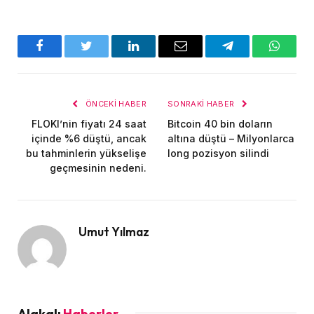
Facebook
Twitter
LinkedIn
E-
Telegram
WhatsA
posta
ÖNCEKI HABER
SONRAKI HABER
FLOKI’nin fiyatı 24 saat
Bitcoin 40 bin doların
içinde %6 düştü, ancak
altına düştü – Milyonlarca
bu tahminlerin yükselişe
long pozisyon silindi
geçmesinin nedeni.
Umut Yılmaz
Alakalı
Haberler