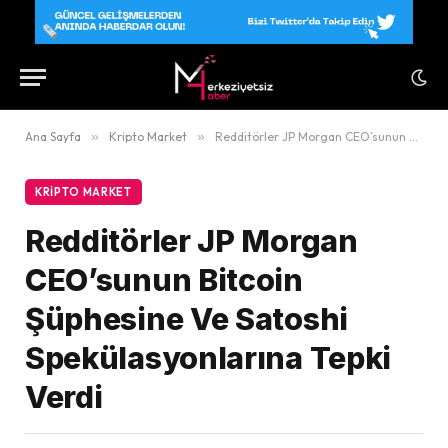
Ana Sayfa
»
Kripto Market
»
Redditörler JP Morgan CEO’sunun Bitcoin Şüphesine Ve Satoshi Spekülasyonlarına Tepki Verdi
KRIPTO MARKET
Redditörler JP Morgan
CEO’sunun Bitcoin
Şüphesine Ve Satoshi
Spekülasyonlarına Tepki
Verdi