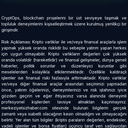
CryptOps, blockchain projelerini bir üst seviyeye taşımak ve
topluluk deneyimlerini kişiselleştirmek üzere kurulmuş yenilikçi bir
girişimdir.
Risk Açıklaması: Kripto varlıklar ile ve/veya finansal araçlarla işlem
yapmak yüksek oranda risklidir bu sebeple yatırım yapan herkes
için uygun olmayabilir. Kripto varlıkların değerleri çok yüksek
oranda volatildir (hareketlidir) ve finansal gelişmeler, dünya geneli
haberler, politik sorunlar ve düzenleyici kurumlar gibi
meselelerden kolaylıkla etkilenmektedir. Özellikle kaldıraçlı
işlemler ise finansal riski fazlasıyla arttırmaktadır. Kripto varlıklar
ve/veya diğer finansal araçlar arasından seçiminizi yapmadan
önce, yatırım öğelerinizi, deneyimlerinizi ve risk iştahınızı iyice
gözden geçirin ve eğer ihtiyacınız varsa alanında deneyimli
profesyonel kişilerden tavsiye almaktan kaçınmayınız.
merkeziyetsizhaber.com sitesinde bulunan bilgilerin gerçek
zamanlı veya isabetli olacağının kesin olmadığını ve olmayacağını
belirtir. Yer alan tüm bilgiler (kripto paraların değerleri, endeksler,
vadeli işlemler ve borsa fiyatları) üçüncü taraf veri sağlayıcıları