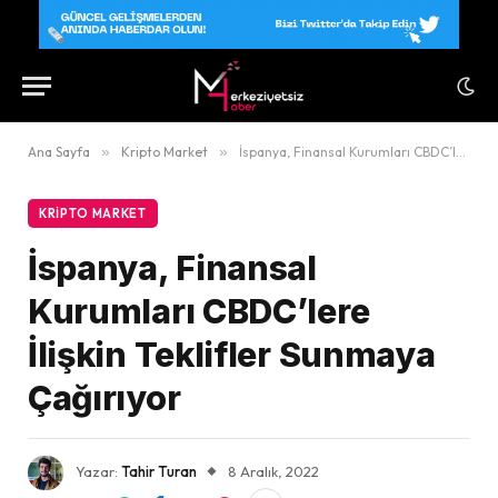
Ana Sayfa
»
Kripto Market
»
İspanya, Finansal Kurumları CBDC’lere İlişkin Teklifler Sunmaya Çağırıyor
KRIPTO MARKET
İspanya, Finansal
Kurumları CBDC’lere
İlişkin Teklifler Sunmaya
Çağırıyor
Yazar:
Tahir Turan
8 Aralık, 2022