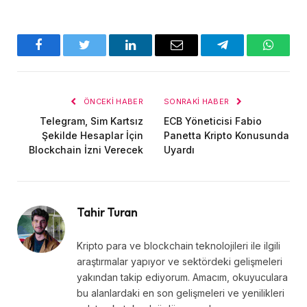
Facebook
Twitter
LinkedIn
E-
Telegram
WhatsA
posta
ÖNCEKI HABER
SONRAKI HABER
Telegram, Sim Kartsız
ECB Yöneticisi Fabio
Şekilde Hesaplar İçin
Panetta Kripto Konusunda
Blockchain İzni Verecek
Uyardı
Tahir Turan
Kripto para ve blockchain teknolojileri ile ilgili
araştırmalar yapıyor ve sektördeki gelişmeleri
yakından takip ediyorum. Amacım, okuyuculara
bu alanlardaki en son gelişmeleri ve yenilikleri