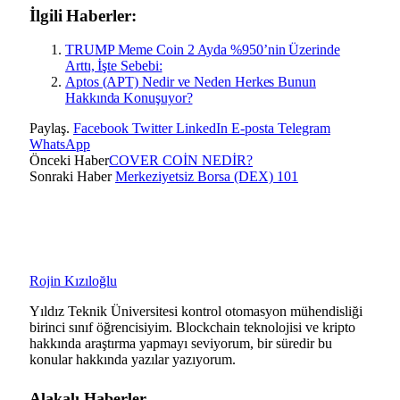
İlgili Haberler:
TRUMP Meme Coin 2 Ayda %950’nin Üzerinde
Arttı, İşte Sebebi:
Aptos (APT) Nedir ve Neden Herkes Bunun
Hakkında Konuşuyor?
Paylaş.
Facebook
Twitter
LinkedIn
E-posta
Telegram
WhatsApp
Önceki Haber
COVER COİN NEDİR?
Sonraki Haber
Merkeziyetsiz Borsa (DEX) 101
Rojin Kızıloğlu
Yıldız Teknik Üniversitesi kontrol otomasyon mühendisliği
birinci sınıf öğrencisiyim. Blockchain teknolojisi ve kripto
hakkında araştırma yapmayı seviyorum, bir süredir bu
konular hakkında yazılar yazıyorum.
Alakalı
Haberler