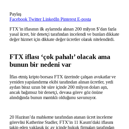
Paylaş
Facebook
Twitter
LinkedIn
Pinterest
E-posta
FTX’in iflasının ilk aylarında alınan 200 milyon $’dan fazla
yasal ücret, bir denetçi tarafından incelendi ve bunları dikkate
değer hizmet için dikkate değer ücretler olarak nitelendirdi.
FTX iflası ‘çok pahalı’ olacak ama
bunun bir nedeni var
İflas etmiş kripto borsası FTX üzerinde çalışan avukatlar ve
yeniden yapılandırma ekibi tarafından alınan ücretler, yedi
aydan biraz uzun bir süre içinde 200 milyon doları aştı,
ancak bağımsız bir denetçi, devasa görev göz önüne
alındığında bunun mantıklı olduğunu savunuyor.
20 Haziran’da mahkeme tarafından atanan ücret inceleme
görevlisi Katherine Stadler, FTX’in 11 Kasım’daki iflasını
takip eden yaklaşık üç ay içinde hukuk firmaları tarafından