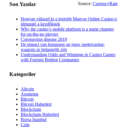
Son Yazılar
Source:
CurrencyRate
Hogyan válaszd ki a legjobb Magyar Online Casino-t:
útmutató a kezdőknek
Why the casino’s mobile platform is a game changer
for on-the-go players
Coronavirus disease 2019
De impact van bonussen op jouw spelervaring:
waarom ze belangrijk zijn
Understanding Odds and Winnings in Casino Games
with Foreign Betting Companies
Kategoriler
Altcoin
Araştırma
Bitcoin
Bitcoin Haberleri
Blockchain
Blockchain Haberleri
Borsa İstanbul
Coin