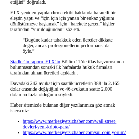
ettiğini” doğruladı.
FTX yeniden yapılandırma ekibi hakkında hararetli bir
eleştiri yaptı ve “için için için yanan bir enkaz yığınını
dönüştürmeye başlamak” için “harekete geçen” kişiler
tarafından “vurulduğundan” söz etti.
“Bugüne kadar tahakkuk eden ücretler dikkate
değer, ancak profesyonellerin performansı da
öyle.”
Stadler’in raporu, FTX’in
Bölüm 11’de iflas başvurusunda
bulunmasından sonraki ilk haftalarda hukuk firmaları
tarafından alınan ücretleri açıkladı .
Davadaki 242 avukat için saatlik ücretlerin 388 ila 2.165
dolar arasında değiştiğini ve 46 avukatın saatte 2.000
dolardan fazla olduğunu söyledi.
Haber sitemizde bulunan diğer yazılarımıza göz atmak
isterseniz:
https://www.merkeziyetsizhaber.com/wall-street-
devleri-yeni-kripto-para/
https://www.merkeziyetsizhaber.com/sui-coin-yorum/