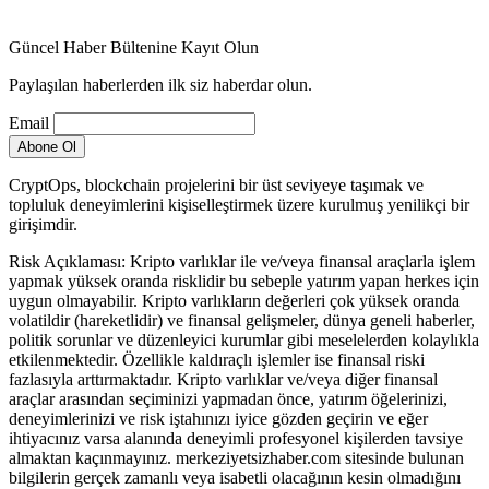
Güncel Haber Bültenine Kayıt Olun
Paylaşılan haberlerden ilk siz haberdar olun.
Email
CryptOps, blockchain projelerini bir üst seviyeye taşımak ve
topluluk deneyimlerini kişiselleştirmek üzere kurulmuş yenilikçi bir
girişimdir.
Risk Açıklaması: Kripto varlıklar ile ve/veya finansal araçlarla işlem
yapmak yüksek oranda risklidir bu sebeple yatırım yapan herkes için
uygun olmayabilir. Kripto varlıkların değerleri çok yüksek oranda
volatildir (hareketlidir) ve finansal gelişmeler, dünya geneli haberler,
politik sorunlar ve düzenleyici kurumlar gibi meselelerden kolaylıkla
etkilenmektedir. Özellikle kaldıraçlı işlemler ise finansal riski
fazlasıyla arttırmaktadır. Kripto varlıklar ve/veya diğer finansal
araçlar arasından seçiminizi yapmadan önce, yatırım öğelerinizi,
deneyimlerinizi ve risk iştahınızı iyice gözden geçirin ve eğer
ihtiyacınız varsa alanında deneyimli profesyonel kişilerden tavsiye
almaktan kaçınmayınız. merkeziyetsizhaber.com sitesinde bulunan
bilgilerin gerçek zamanlı veya isabetli olacağının kesin olmadığını