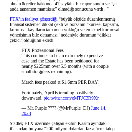
alınan ücretler hakkında 47 sayfalık bir rapor sundu ve “şu
anda tamamen mantıksız” olmadığı sonucuna vardı
.
”
FTX’in faaliyet gösterdiği
“büyük ölçüde düzenlenmemiş
finansal sisteme” dikkat çekti ve borsanın “küresel kapsamı,
kurumsal kayıtların tamamen yokluğu ve en temel kurumsal
yönetişimin bile olmaması” nedeniyle durumun “dikkat
çekici” olduğunu ekledi.
FTX Professional Fees
This continues to be an extremely expensive
case and the Estate has been petitioned for
nearly $225mm over 5.5 months (with a couple
small stragglers remaining).
March fees peaked at $1.6mm PER DAY!
Fortunately, April is trending positively
downward.
pic.twitter.com/eMTJC3R9Xr
— Mr. Purple ????️ (@MrPurple_DJ)
June 14,
2023
Stadler, FTX üzerinde çalışan ekibin Kasım ayındaki
iflasından bu yana “200 milyon dolardan fazla ücret talep