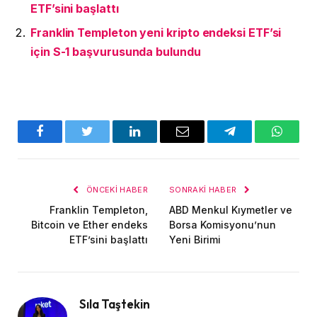
ETF’sini başlattı
Franklin Templeton yeni kripto endeksi ETF’si
için S-1 başvurusunda bulundu
Facebook
Twitter
LinkedIn
E-
Telegram
WhatsA
posta
ÖNCEKI HABER
SONRAKI HABER
Franklin Templeton,
ABD Menkul Kıymetler ve
Bitcoin ve Ether endeks
Borsa Komisyonu’nun
ETF’sini başlattı
Yeni Birimi
Sıla Taştekin