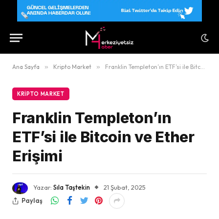
Ana Sayfa
»
Kripto Market
»
Franklin Templeton’ın ETF’si ile Bitcoin ve Ether Erişimi
KRIPTO MARKET
Franklin Templeton’ın
ETF’si ile Bitcoin ve Ether
Erişimi
Yazar:
Sıla Taştekin
21 Şubat, 2025
Paylaş