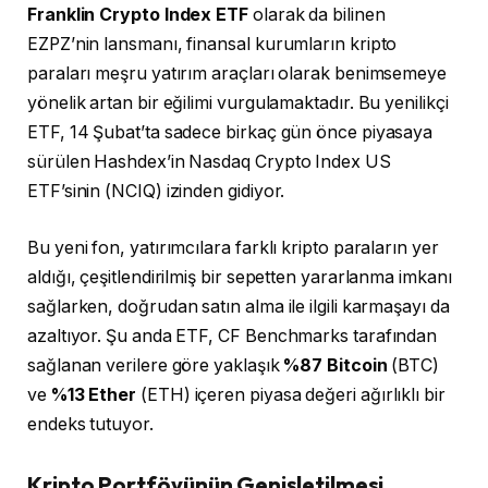
Franklin Crypto Index ETF
olarak da bilinen
EZPZ’nin lansmanı, finansal kurumların kripto
paraları meşru yatırım araçları olarak benimsemeye
yönelik artan bir eğilimi vurgulamaktadır. Bu yenilikçi
ETF, 14 Şubat’ta sadece birkaç gün önce piyasaya
sürülen Hashdex’in Nasdaq Crypto Index US
ETF’sinin (NCIQ) izinden gidiyor.
Bu yeni fon, yatırımcılara farklı kripto paraların yer
aldığı, çeşitlendirilmiş bir sepetten yararlanma imkanı
sağlarken, doğrudan satın alma ile ilgili karmaşayı da
azaltıyor. Şu anda ETF, CF Benchmarks tarafından
sağlanan verilere göre yaklaşık
%87 Bitcoin
(BTC)
ve
%13 Ether
(ETH) içeren piyasa değeri ağırlıklı bir
endeks tutuyor.
Kripto Portföyünün Genişletilmesi