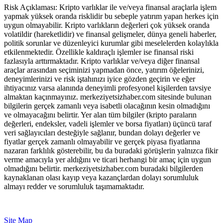
Risk Açıklaması: Kripto varlıklar ile ve/veya finansal araçlarla işlem
yapmak yüksek oranda risklidir bu sebeple yatırım yapan herkes için
uygun olmayabilir. Kripto varlıkların değerleri çok yüksek oranda
volatildir (hareketlidir) ve finansal gelişmeler, dünya geneli haberler,
politik sorunlar ve düzenleyici kurumlar gibi meselelerden kolaylıkla
etkilenmektedir. Özellikle kaldıraçlı işlemler ise finansal riski
fazlasıyla arttırmaktadır. Kripto varlıklar ve/veya diğer finansal
araçlar arasından seçiminizi yapmadan önce, yatırım öğelerinizi,
deneyimlerinizi ve risk iştahınızı iyice gözden geçirin ve eğer
ihtiyacınız varsa alanında deneyimli profesyonel kişilerden tavsiye
almaktan kaçınmayınız. merkeziyetsizhaber.com sitesinde bulunan
bilgilerin gerçek zamanlı veya isabetli olacağının kesin olmadığını
ve olmayacağını belirtir. Yer alan tüm bilgiler (kripto paraların
değerleri, endeksler, vadeli işlemler ve borsa fiyatları) üçüncü taraf
veri sağlayıcıları desteğiyle sağlanır, bundan dolayı değerler ve
fiyatlar gerçek zamanlı olmayabilir ve gerçek piyasa fiyatlarına
nazaran farklılık gösterebilir, bu da buradaki görüşlerin yalnızca fikir
verme amacıyla yer aldığını ve ticari herhangi bir amaç için uygun
olmadığını belirtir. merkeziyetsizhaber.com buradaki bilgilerden
kaynaklanan olası kayıp veya kazançlardan dolayı sorumluluk
almayı redder ve sorumluluk taşımamaktadır.
Site Map