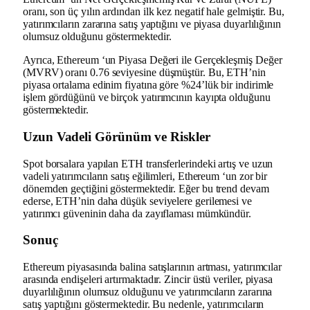
oranı, son üç yılın ardından ilk kez negatif hale gelmiştir.
Bu,
yatırımcıların zararına satış yaptığını ve piyasa duyarlılığının
olumsuz olduğunu göstermektedir.
Ayrıca, Ethereum ‘un Piyasa Değeri ile Gerçekleşmiş Değer
(MVRV) oranı 0.76 seviyesine düşmüştür.
Bu, ETH’nin
piyasa ortalama edinim fiyatına göre %24’lük bir indirimle
işlem gördüğünü ve birçok yatırımcının kayıpta olduğunu
göstermektedir.
Uzun Vadeli Görünüm ve Riskler
Spot borsalara yapılan ETH transferlerindeki artış ve uzun
vadeli yatırımcıların satış eğilimleri, Ethereum ‘un zor bir
dönemden geçtiğini göstermektedir.
Eğer bu trend devam
ederse, ETH’nin daha düşük seviyelere gerilemesi ve
yatırımcı güveninin daha da zayıflaması mümkündür.
Sonuç
Ethereum piyasasında balina satışlarının artması, yatırımcılar
arasında endişeleri artırmaktadır.
Zincir üstü veriler, piyasa
duyarlılığının olumsuz olduğunu ve yatırımcıların zararına
satış yaptığını göstermektedir.
Bu nedenle, yatırımcıların