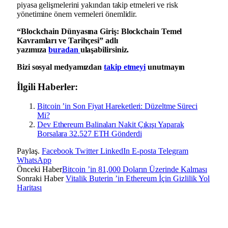
piyasa gelişmelerini yakından takip etmeleri ve risk
yönetimine önem vermeleri önemlidir.
“Blockchain Dünyasına Giriş: Blockchain Temel
Kavramları ve Tarihçesi” adlı
yazımıza
buradan
ulaşabilirsiniz.
Bizi sosyal medyamızdan
takip etmeyi
unutmayın
İlgili Haberler:
Bitcoin ’in Son Fiyat Hareketleri: Düzeltme Süreci
Mi?
Dev Ethereum Balinaları Nakit Çıkışı Yaparak
Borsalara 32.527 ETH Gönderdi
Paylaş.
Facebook
Twitter
LinkedIn
E-posta
Telegram
WhatsApp
Önceki Haber
Bitcoin ’in 81,000 Doların Üzerinde Kalması
Sonraki Haber
Vitalik Buterin ’in Ethereum İçin Gizlilik Yol
Haritası