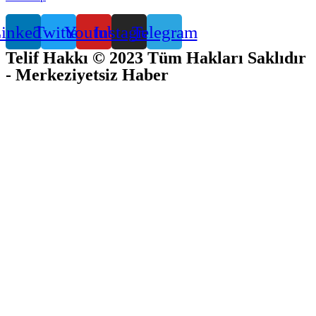
inkedin
Twitter
Youtube
Instagram
Telegram
Telif Hakkı © 2023 Tüm Hakları Saklıdır
- Merkeziyetsiz Haber