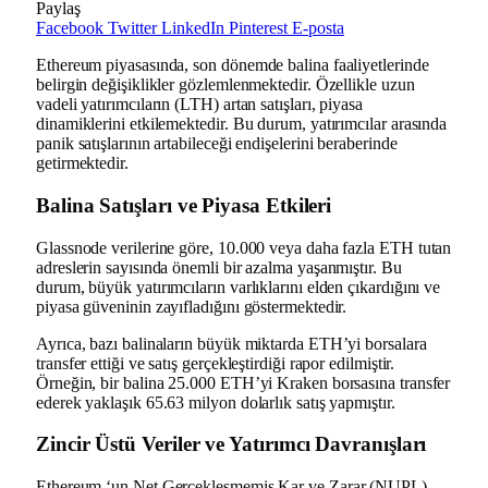
Paylaş
Facebook
Twitter
LinkedIn
Pinterest
E-posta
Ethereum piyasasında, son dönemde balina faaliyetlerinde
belirgin değişiklikler gözlemlenmektedir.
Özellikle uzun
vadeli yatırımcıların (LTH) artan satışları, piyasa
dinamiklerini etkilemektedir.
Bu durum, yatırımcılar arasında
panik satışlarının artabileceği endişelerini beraberinde
getirmektedir.
Balina Satışları ve Piyasa Etkileri
Glassnode verilerine göre, 10.000 veya daha fazla ETH tutan
adreslerin sayısında önemli bir azalma yaşanmıştır.
Bu
durum, büyük yatırımcıların varlıklarını elden çıkardığını ve
piyasa güveninin zayıfladığını göstermektedir
.​
Ayrıca, bazı balinaların büyük miktarda ETH’yi borsalara
transfer ettiği ve satış gerçekleştirdiği rapor edilmiştir.
Örneğin, bir balina 25.000 ETH’yi Kraken borsasına transfer
ederek yaklaşık 65.63 milyon dolarlık satış yapmıştır
.​
Zincir Üstü Veriler ve Yatırımcı Davranışları
Ethereum ‘un Net Gerçekleşmemiş Kar ve Zarar (NUPL)