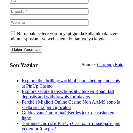
Bir dahaki sefere yorum yaptığımda kullanılmak üzere
adımı, e-postamı ve web sitemi bu tarayıcıya kaydet.
Son Yazılar
Source:
CurrencyRate
Explore the thrilling world of sports betting and slots
at PinUp Casino
Explore secure transactions at Chicken Road: fast
deposits and withdrawals for players
Perché i Migliori Online Casinò Non AAMS sono la
scelta sicura per i giocatori
Guide avancé pour maîtriser les jeux de casino en
ligne
Топовые слоты в Pin Up Casino: что выбрать для
успешной игры?