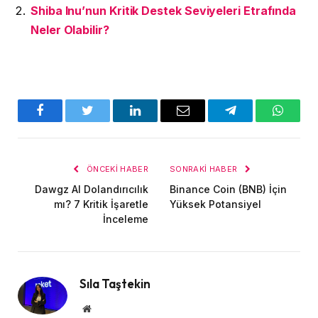
Shiba Inu’nun Kritik Destek Seviyeleri Etrafında
Neler Olabilir?
Facebook
Twitter
LinkedIn
E-
Telegram
WhatsA
posta
ÖNCEKI HABER
SONRAKI HABER
Dawgz AI Dolandırıcılık
Binance Coin (BNB) İçin
mı? 7 Kritik İşaretle
Yüksek Potansiyel
İnceleme
Sıla Taştekin
Website