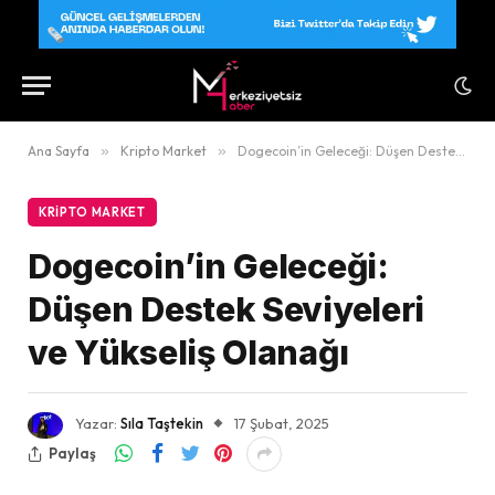
Ana Sayfa
»
Kripto Market
»
Dogecoin’in Geleceği: Düşen Destek Seviyeleri ve Yükseliş Olanağı
KRIPTO MARKET
Dogecoin’in Geleceği:
Düşen Destek Seviyeleri
ve Yükseliş Olanağı
Yazar:
Sıla Taştekin
17 Şubat, 2025
Paylaş