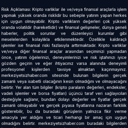
Risk Açıklaması: Kripto varlıklar ile ve/veya finansal araçlarla işlem
yapmak yüksek oranda risklidir bu sebeple yatırım yapan herkes
için uygun olmayabilir. Kripto varlıkların değerleri çok yüksek
oranda volatildir (hareketlidir) ve finansal gelişmeler, dünya geneli
haberler, politik sorunlar ve düzenleyici kurumlar gibi
meselelerden kolaylıkla etkilenmektedir. Özellikle kaldıraçlı
işlemler ise finansal riski fazlasıyla arttırmaktadır. Kripto varlıklar
ve/veya diğer finansal araçlar arasından seçiminizi yapmadan
önce, yatırım öğelerinizi, deneyimlerinizi ve risk iştahınızı iyice
gözden geçirin ve eğer ihtiyacınız varsa alanında deneyimli
profesyonel kişilerden tavsiye almaktan kaçınmayınız.
merkeziyetsizhaber.com sitesinde bulunan bilgilerin gerçek
zamanlı veya isabetli olacağının kesin olmadığını ve olmayacağını
belirtir. Yer alan tüm bilgiler (kripto paraların değerleri, endeksler,
vadeli işlemler ve borsa fiyatları) üçüncü taraf veri sağlayıcıları
desteğiyle sağlanır, bundan dolayı değerler ve fiyatlar gerçek
zamanlı olmayabilir ve gerçek piyasa fiyatlarına nazaran farklılık
gösterebilir, bu da buradaki görüşlerin yalnızca fikir verme
amacıyla yer aldığını ve ticari herhangi bir amaç için uygun
olmadığını belirtir. merkeziyetsizhaber.com buradaki bilgilerden