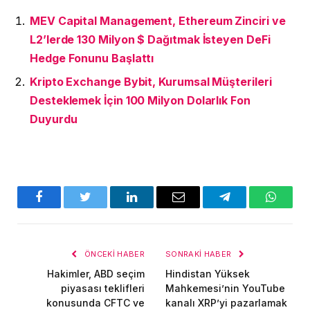
MEV Capital Management, Ethereum Zinciri ve
L2’lerde 130 Milyon $ Dağıtmak İsteyen DeFi
Hedge Fonunu Başlattı
Kripto Exchange Bybit, Kurumsal Müşterileri
Desteklemek İçin 100 Milyon Dolarlık Fon
Duyurdu
Facebook
Twitter
LinkedIn
E-
Telegram
WhatsA
posta
ÖNCEKI HABER
SONRAKI HABER
Hakimler, ABD seçim
Hindistan Yüksek
piyasası teklifleri
Mahkemesi’nin YouTube
konusunda CFTC ve
kanalı XRP’yi pazarlamak