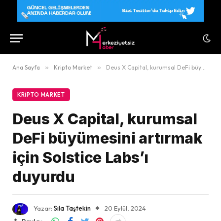
Ana Sayfa
»
Kripto Market
»
Deus X Capital, kurumsal DeFi büyümesini artırmak için Solstice Labs’ı duyurdu
KRIPTO MARKET
Deus X Capital, kurumsal
DeFi büyümesini artırmak
için Solstice Labs’ı
duyurdu
Yazar:
Sıla Taştekin
20 Eylül, 2024