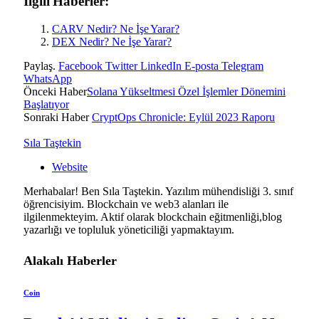
İlgili Haberler:
CARV Nedir? Ne İşe Yarar?
DEX Nedir? Ne İşe Yarar?
Paylaş.
Facebook
Twitter
LinkedIn
E-posta
Telegram
WhatsApp
Önceki Haber
Solana Yükseltmesi Özel İşlemler Dönemini
Başlatıyor
Sonraki Haber
CryptOps Chronicle: Eylül 2023 Raporu
Sıla Taştekin
Website
Merhabalar! Ben Sıla Taştekin. Yazılım mühendisliği 3. sınıf
öğrencisiyim. Blockchain ve web3 alanları ile
ilgilenmekteyim. Aktif olarak blockchain eğitmenliği,blog
yazarlığı ve topluluk yöneticiliği yapmaktayım.
Alakalı
Haberler
Coin