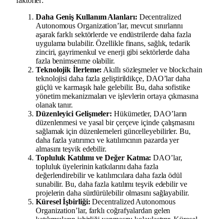
faktörler:
Daha Geniş Kullanım Alanları:
Decentralized
Autonomous Organization’lar, mevcut sınırlarını
aşarak farklı sektörlerde ve endüstrilerde daha fazla
uygulama bulabilir. Özellikle finans, sağlık, tedarik
zinciri, gayrimenkul ve enerji gibi sektörlerde daha
fazla benimsenme olabilir.
Teknolojik İlerleme:
Akıllı sözleşmeler ve blockchain
teknolojisi daha fazla geliştirildikçe, DAO’lar daha
güçlü ve karmaşık hale gelebilir. Bu, daha sofistike
yönetim mekanizmaları ve işlevlerin ortaya çıkmasına
olanak tanır.
Düzenleyici Gelişmeler:
Hükümetler, DAO’ların
düzenlenmesi ve yasal bir çerçeve içinde çalışmasını
sağlamak için düzenlemeleri güncelleyebilirler. Bu,
daha fazla yatırımcı ve katılımcının pazarda yer
almasını teşvik edebilir.
Topluluk Katılımı ve Değer Katma:
DAO’lar,
topluluk üyelerinin katkılarını daha fazla
değerlendirebilir ve katılımcılara daha fazla ödül
sunabilir. Bu, daha fazla katılımı teşvik edebilir ve
projelerin daha sürdürülebilir olmasını sağlayabilir.
Küresel İşbirliği:
Decentralized Autonomous
Organization’lar, farklı coğrafyalardan gelen