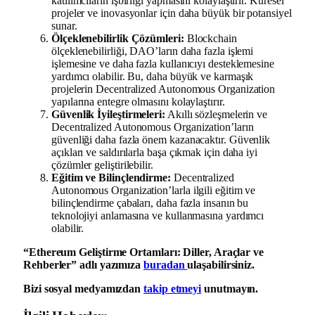
katılımcıların işbirliği yapmasını kolaylaştırır. Küresel
projeler ve inovasyonlar için daha büyük bir potansiyel
sunar.
Ölçeklenebilirlik Çözümleri:
Blockchain
ölçeklenebilirliği, DAO’ların daha fazla işlemi
işlemesine ve daha fazla kullanıcıyı desteklemesine
yardımcı olabilir. Bu, daha büyük ve karmaşık
projelerin Decentralized Autonomous Organization
yapılarına entegre olmasını kolaylaştırır.
Güvenlik İyileştirmeleri:
Akıllı sözleşmelerin ve
Decentralized Autonomous Organization’ların
güvenliği daha fazla önem kazanacaktır. Güvenlik
açıkları ve saldırılarla başa çıkmak için daha iyi
çözümler geliştirilebilir.
Eğitim ve Bilinçlendirme:
Decentralized
Autonomous Organization’larla ilgili eğitim ve
bilinçlendirme çabaları, daha fazla insanın bu
teknolojiyi anlamasına ve kullanmasına yardımcı
olabilir.
“Ethereum Geliştirme Ortamları: Diller, Araçlar ve
Rehberler” adlı yazımıza
buradan
ulaşabilirsiniz.
Bizi sosyal medyamızdan
takip etmeyi
unutmayın.