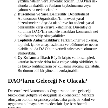
yazılım hataları veya güvenlik açıkları, DAO’ları risk
altında bırakabilir ve fonların kaybolmasına veya
çalınmasına neden olabilir.
Düzenleme ve Yasal Belirsizlik:
Decentralized
Autonomous Organization’lar, mevcut yasal
düzenlemelerin dışında olabilir ve bu nedenle yasal
belirsizlikle karşı karşıya kalabilirler. Düzenleyici
kurumlar DAO’ları nasıl ele alacakları konusunda net
politikalara sahip olmayabilirler.
Topluluk Anlaşmazlıkları:
Farklı fikirler ve çıkarlar,
topluluk içinde anlaşmazlıklara ve bölünmelere neden
olabilir, bu da DAO’nun verimli çalışmasını olumsuz
etkileyebilir.
Oy Kullanma İlkesi:
Büyük kripto varlık sahipleri,
kararlar üzerinde daha fazla etkiye sahip olabilirler, bu
da küçük katılımcıların oy kullanma gücünü azaltabilir.
Bu durum adil bir yönetimi zorlaştırabilir.
DAO’ların Geleceği Ne Olacak?
Decentralized Autonomous Organization’ların geleceği,
birçok olası gelişme ve değişimle şekillenecektir. Merkezi
olmayan otonom organizasyonlar, daha geniş bir kabul ve
uygulama bulmaya devam edecektir. İşte bazı önemli