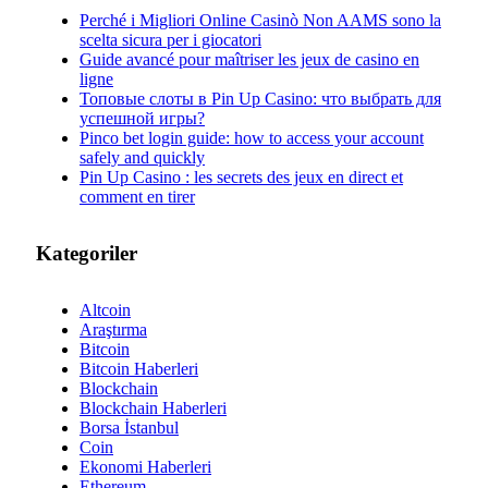
Perché i Migliori Online Casinò Non AAMS sono la
scelta sicura per i giocatori
Guide avancé pour maîtriser les jeux de casino en
ligne
Топовые слоты в Pin Up Casino: что выбрать для
успешной игры?
Pinco bet login guide: how to access your account
safely and quickly
Pin Up Casino : les secrets des jeux en direct et
comment en tirer
Kategoriler
Altcoin
Araştırma
Bitcoin
Bitcoin Haberleri
Blockchain
Blockchain Haberleri
Borsa İstanbul
Coin
Ekonomi Haberleri
Ethereum