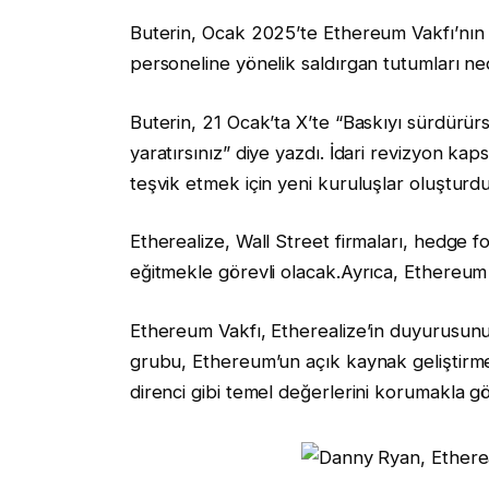
Buterin, Ocak 2025’te Ethereum Vakfı’nın 
personeline yönelik saldırgan tutumları ned
Buterin, 21 Ocak’ta X’te
“Baskıyı sürdürürse
yaratırsınız” diye yazdı.
İdari revizyon kap
teşvik etmek için yeni kuruluşlar oluşturdu
Etherealize,
Wall Street firmaları, hedge fon
eğitmekle görevli olacak.
Ayrıca,
Ethereum i
Ethereum Vakfı,
Etherealize’in duyurusun
grubu,
Ethereum’un açık kaynak geliştirme,
direnci
gibi temel değerlerini korumakla gö