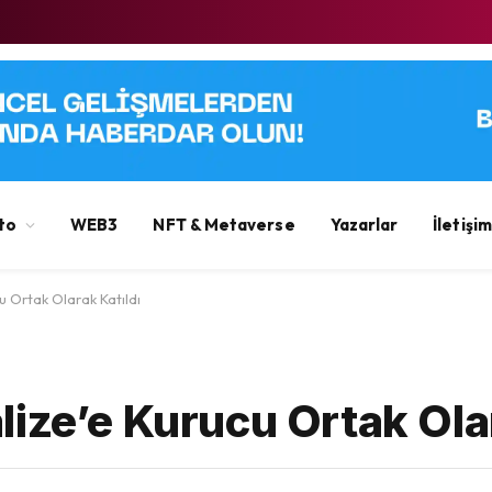
to
WEB3
NFT & Metaverse
Yazarlar
İletişim
u Ortak Olarak Katıldı
ize’e Kurucu Ortak Olar