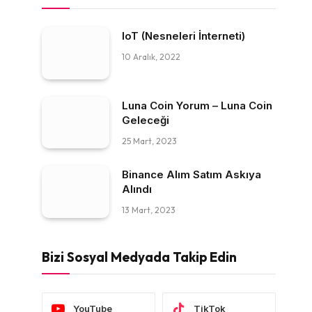
IoT (Nesneleri İnterneti)
10 Aralık, 2022
Luna Coin Yorum – Luna Coin
Geleceği
25 Mart, 2023
Binance Alım Satım Askıya
Alındı
13 Mart, 2023
Bizi Sosyal Medyada Takip Edin
YouTube
TikTok