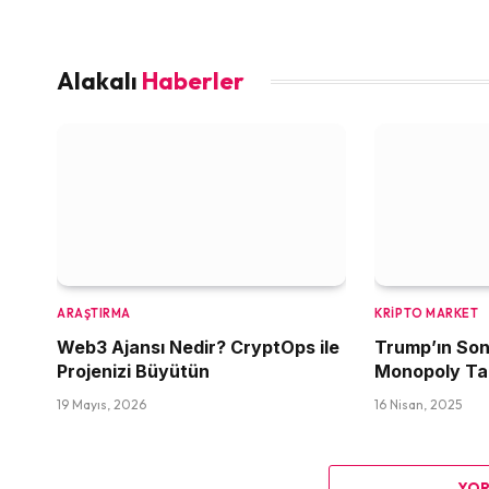
Alakalı
Haberler
ARAŞTIRMA
KRIPTO MARKET
Web3 Ajansı Nedir? CryptOps ile
Trump’ın Son
Projenizi Büyütün
Monopoly Ta
19 Mayıs, 2026
16 Nisan, 2025
YOR