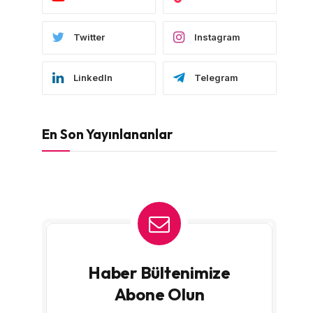
Twitter
Instagram
LinkedIn
Telegram
En Son Yayınlananlar
Haber Bültenimize
Abone Olun