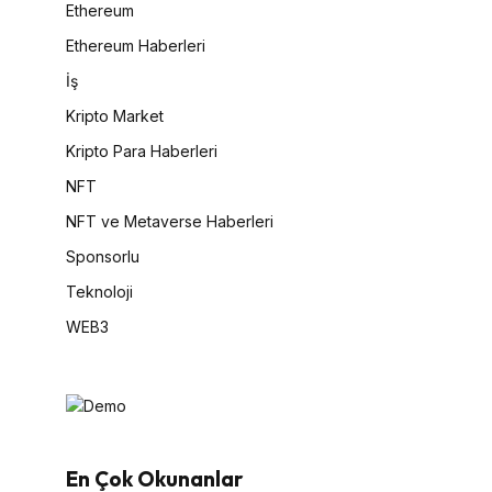
Ethereum
Ethereum Haberleri
İş
Kripto Market
Kripto Para Haberleri
NFT
NFT ve Metaverse Haberleri
Sponsorlu
Teknoloji
WEB3
En Çok Okunanlar