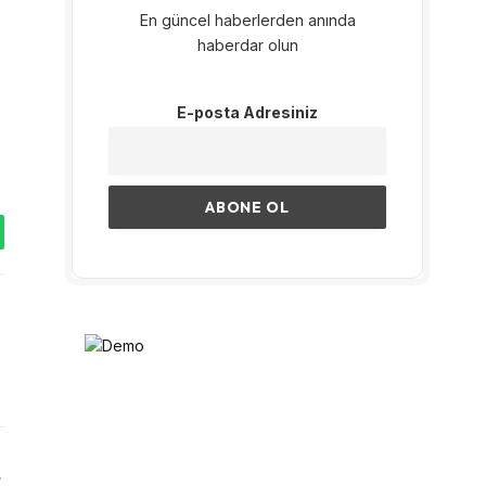
En güncel haberlerden anında
haberdar olun
E-posta Adresiniz
tsApp
Website