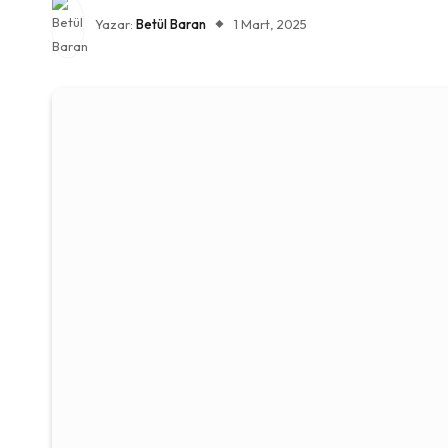
Yazar:
Betül Baran
1 Mart, 2025