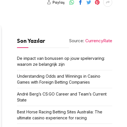
Paylaş
Son Yazılar
Source:
CurrencyRate
De impact van bonussen op jouw spelervaring:
waarom ze belangrijk zijn
Understanding Odds and Winnings in Casino
Games with Foreign Betting Companies
André Berg’s CS:GO Career and Team’s Current
State
Best Horse Racing Betting Sites Australia: The
ultimate casino experience for racing