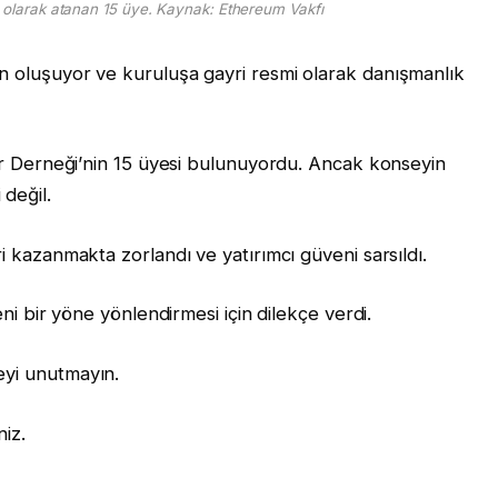
n olarak atanan 15 üye. Kaynak: Ethereum Vakfı
en
oluşuyor ve
kuruluşa gayri resmi olarak danışmanlık
tür Derneği’nin 15 üyesi bulunuyordu. Ancak konseyin
değil.
i kazanmakta zorlandı ve yatırımcı güveni sarsıldı.
ni bir yöne yönlendirmesi
için dilekçe verdi.
yi unutmayın.
niz.