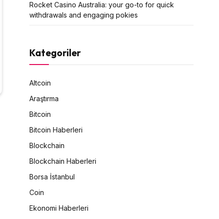
Rocket Casino Australia: your go-to for quick
withdrawals and engaging pokies
Kategoriler
Altcoin
Araştırma
Bitcoin
Bitcoin Haberleri
Blockchain
Blockchain Haberleri
Borsa İstanbul
Coin
Ekonomi Haberleri