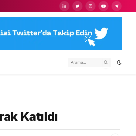
LinkedIn
Twitter
Instagram
YouTube
Telegram
ak Katıldı