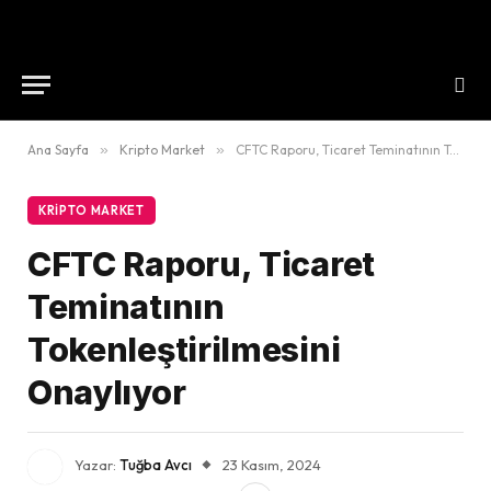
Ana Sayfa
»
Kripto Market
»
CFTC Raporu, Ticaret Teminatının Tokenleştirilmesini Onaylıyor
KRIPTO MARKET
CFTC Raporu, Ticaret
Teminatının
Tokenleştirilmesini
Onaylıyor
Yazar:
Tuğba Avcı
23 Kasım, 2024