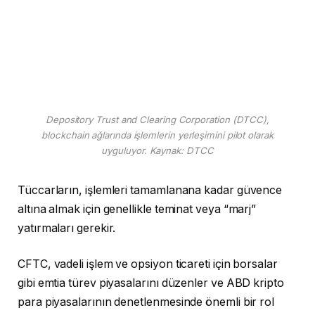
Depository Trust and Clearing Corporation (DTCC),
blockchain ağlarında işlemlerin yerleşimini pilot olarak
uyguluyor. Kaynak: DTCC
Tüccarların, işlemleri tamamlanana kadar güvence
altına almak için genellikle teminat veya “marj”
yatırmaları gerekir.
CFTC, vadeli işlem ve opsiyon ticareti için borsalar
gibi emtia türev piyasalarını düzenler ve ABD kripto
para piyasalarının denetlenmesinde önemli bir rol