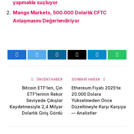
yapmakla suçluyor
Mango Markets, 500.000 Dolarlık CFTC
Anlaşmasını Değerlendiriyor
Facebook
Twitter
LinkedIn
E-
Telegram
WhatsA
posta
ÖNCEKI HABER
SONRAKI HABER
Bitcoin ETF’leri, Çin
Ethereum Fiyatı 2025’te
ETF’lerinin Rekor
20.000 Dolara
Seviyede Çıkışlar
Yükselmeden Önce
Kaydetmesiyle 2,4 Milyar
Düzeltmeyle Karşı Karşıya
Dolarlık Giriş Gördü
— Analistler