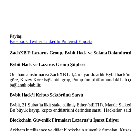
Paylaş
Facebook
Twitter
LinkedIn
Pinterest
E-posta
ZachXBT: Lazarus Group, Bybit Hack ve Solana Dolandırıcılı
Bybit Hack ve Lazarus Group Şüphesi
Onchain araştırmacısı
ZachXBT
, 1,4 milyar dolarlık Bybit hack’i
göre, Kuzey Kore bağlantılı grup,
Pump.fun platformundaki halı çe
bağlantılı olabilir.
Bybit Hack’i Kripto Sektörünü Sarstı
Bybit, 21 Şubat’ta
likit stake edilmiş Ether (stETH), Mantle Stake
Bu büyük kayıp,
kripto endüstrisini derinden sarstı
. Hackerlar, sald
Blockchain Güvenlik Firmaları Lazarus’u İşaret Ediyor
Arkham Intelligence ve diğer blockchain güvenlik firmaları
, Kuzey