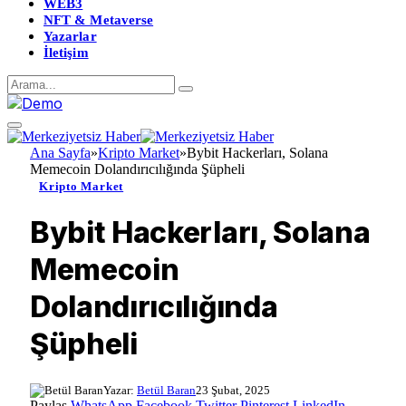
WEB3
NFT & Metaverse
Yazarlar
İletişim
Ana Sayfa
»
Kripto Market
»
Bybit Hackerları, Solana
Memecoin Dolandırıcılığında Şüpheli
Kripto Market
Bybit Hackerları, Solana
Memecoin
Dolandırıcılığında
Şüpheli
Yazar:
Betül Baran
23 Şubat, 2025
Paylaş
WhatsApp
Facebook
Twitter
Pinterest
LinkedIn