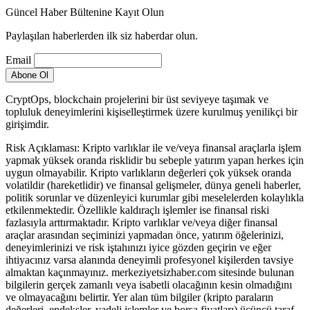
Güncel Haber Bültenine Kayıt Olun
Paylaşılan haberlerden ilk siz haberdar olun.
Email
CryptOps, blockchain projelerini bir üst seviyeye taşımak ve
topluluk deneyimlerini kişiselleştirmek üzere kurulmuş yenilikçi bir
girişimdir.
Risk Açıklaması: Kripto varlıklar ile ve/veya finansal araçlarla işlem
yapmak yüksek oranda risklidir bu sebeple yatırım yapan herkes için
uygun olmayabilir. Kripto varlıkların değerleri çok yüksek oranda
volatildir (hareketlidir) ve finansal gelişmeler, dünya geneli haberler,
politik sorunlar ve düzenleyici kurumlar gibi meselelerden kolaylıkla
etkilenmektedir. Özellikle kaldıraçlı işlemler ise finansal riski
fazlasıyla arttırmaktadır. Kripto varlıklar ve/veya diğer finansal
araçlar arasından seçiminizi yapmadan önce, yatırım öğelerinizi,
deneyimlerinizi ve risk iştahınızı iyice gözden geçirin ve eğer
ihtiyacınız varsa alanında deneyimli profesyonel kişilerden tavsiye
almaktan kaçınmayınız. merkeziyetsizhaber.com sitesinde bulunan
bilgilerin gerçek zamanlı veya isabetli olacağının kesin olmadığını
ve olmayacağını belirtir. Yer alan tüm bilgiler (kripto paraların
değerleri, endeksler, vadeli işlemler ve borsa fiyatları) üçüncü taraf