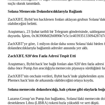
suçlu olarak tanımladı.
Solana Memecoin Dolandırıcılıklarıyla Bağlantı
ZachXBT, Bybit’ten hacklenen fonları aklayan grubun
Solana’dak
olabileceğini
belirtti.
Araştırmacı,
23 Şubat tarihli bir Telegram gönderisinde
, saldırgan
duyurdu. İşlem,
0x363908df2b0890e7e5c1e403935133094287d7
ZachXBT’ye göre,
1 milyon dolar daha sonra Solana’daki birden f
dolandırıcılıklarıyla bağlantılı adresler arasında yer aldı
.
ZachXBT, 920’den Fazla Adresi Tespit Etti
Araştırmacı,
Bybit hack’ine bağlı fonları alan 920’den fazla adresi
daha önce Pump.fun aracılığıyla memecoin piyasaya sürdüğünü
far
ZachXBT’nin onchain verileri,
Bybit hack’inde şüphelenilen aynı
Phemex hack’inin de arkasında olabileceğini
ortaya koydu.
Solana memecoin dolandırıcılığı, halı çekme gibi olaylarla bo
Lazarus Group’un Pump.fun bağlantısı, Solana’daki memecoin dolandı
desteklenen Libra (LIBRA) tokeni hızla yükseldi ve sert düştü.