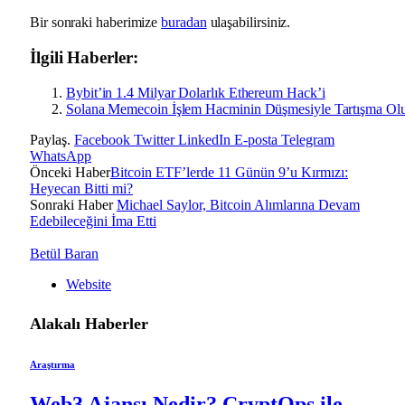
Bir sonraki haberimize
buradan
ulaşabilirsiniz.
İlgili Haberler:
Bybit’in 1.4 Milyar Dolarlık Ethereum Hack’i
Solana Memecoin İşlem Hacminin Düşmesiyle Tartışma Ol
Paylaş.
Facebook
Twitter
LinkedIn
E-posta
Telegram
WhatsApp
Önceki Haber
Bitcoin ETF’lerde 11 Günün 9’u Kırmızı:
Heyecan Bitti mi?
Sonraki Haber
Michael Saylor, Bitcoin Alımlarına Devam
Edebileceğini İma Etti
Betül Baran
Website
Alakalı
Haberler
Araştırma
Web3 Ajansı Nedir? CryptOps ile