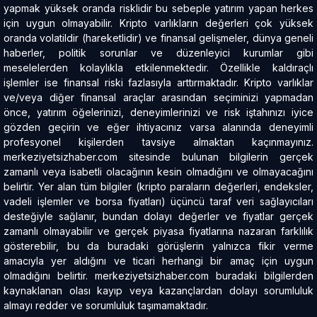
yapmak yüksek oranda risklidir bu sebeple yatırım yapan herkes
için uygun olmayabilir. Kripto varlıkların değerleri çok yüksek
oranda volatildir (hareketlidir) ve finansal gelişmeler, dünya geneli
haberler, politik sorunlar ve düzenleyici kurumlar gibi
meselelerden kolaylıkla etkilenmektedir. Özellikle kaldıraçlı
işlemler ise finansal riski fazlasıyla arttırmaktadır. Kripto varlıklar
ve/veya diğer finansal araçlar arasından seçiminizi yapmadan
önce, yatırım öğelerinizi, deneyimlerinizi ve risk iştahınızı iyice
gözden geçirin ve eğer ihtiyacınız varsa alanında deneyimli
profesyonel kişilerden tavsiye almaktan kaçınmayınız.
merkeziyetsizhaber.com sitesinde bulunan bilgilerin gerçek
zamanlı veya isabetli olacağının kesin olmadığını ve olmayacağını
belirtir. Yer alan tüm bilgiler (kripto paraların değerleri, endeksler,
vadeli işlemler ve borsa fiyatları) üçüncü taraf veri sağlayıcıları
desteğiyle sağlanır, bundan dolayı değerler ve fiyatlar gerçek
zamanlı olmayabilir ve gerçek piyasa fiyatlarına nazaran farklılık
gösterebilir, bu da buradaki görüşlerin yalnızca fikir verme
amacıyla yer aldığını ve ticari herhangi bir amaç için uygun
olmadığını belirtir. merkeziyetsizhaber.com buradaki bilgilerden
kaynaklanan olası kayıp veya kazançlardan dolayı sorumluluk
almayı redder ve sorumluluk taşımamaktadır.