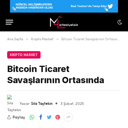
Ana Sayfa
»
Kripto Market
»
Bitcoin Ticaret Savaşlarının Ortasında
KRIPTO MARKET
Bitcoin Ticaret
Savaşlarının Ortasında
Yazar:
Sıla Taştekin
3 Şubat, 2025
Paylaş