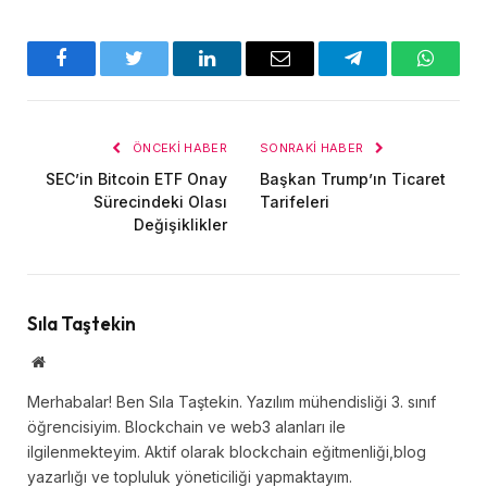
Facebook
Twitter
LinkedIn
E-
Telegram
WhatsA
posta
ÖNCEKI HABER
SONRAKI HABER
SEC’in Bitcoin ETF Onay
Başkan Trump’ın Ticaret
Sürecindeki Olası
Tarifeleri
Değişiklikler
Sıla Taştekin
Website
Merhabalar! Ben Sıla Taştekin. Yazılım mühendisliği 3. sınıf
öğrencisiyim. Blockchain ve web3 alanları ile
ilgilenmekteyim. Aktif olarak blockchain eğitmenliği,blog
yazarlığı ve topluluk yöneticiliği yapmaktayım.