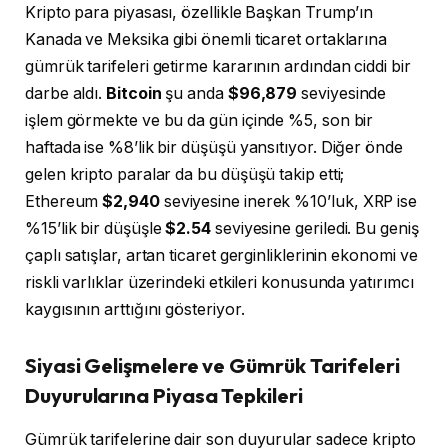
Kripto para piyasası, özellikle Başkan Trump’ın
Kanada ve Meksika gibi önemli ticaret ortaklarına
gümrük tarifeleri getirme kararının ardından ciddi bir
darbe aldı.
Bitcoin
şu anda
$96,879
seviyesinde
işlem görmekte ve bu da gün içinde %5, son bir
haftada ise %8’lik bir düşüşü yansıtıyor. Diğer önde
gelen kripto paralar da bu düşüşü takip etti;
Ethereum
$2,940
seviyesine inerek %10’luk, XRP ise
%15’lik bir düşüşle
$2.54
seviyesine geriledi. Bu geniş
çaplı satışlar, artan ticaret gerginliklerinin ekonomi ve
riskli varlıklar üzerindeki etkileri konusunda yatırımcı
kaygısının arttığını gösteriyor.
Siyasi Gelişmelere ve Gümrük Tarifeleri
Duyurularına Piyasa Tepkileri
Gümrük tarifelerine dair son duyurular sadece kripto