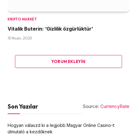
KRIPTO MARKET
Vitalik Buterin: ‘Gizlilik özgürlüktür’
15 Nisan, 2025
YORUM EKLEYIN
Son Yazılar
Source:
CurrencyRate
Hogyan válaszd ki a legjobb Magyar Online Casino-t:
útmutató a kezdőknek