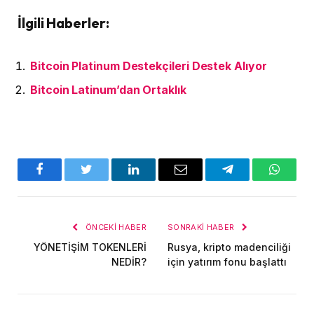
İlgili Haberler:
Bitcoin Platinum Destekçileri Destek Alıyor
Bitcoin Latinum’dan Ortaklık
Facebook
Twitter
LinkedIn
E-
Telegram
WhatsA
posta
ÖNCEKI HABER
SONRAKI HABER
YÖNETİŞİM TOKENLERİ
Rusya, kripto madenciliği
NEDİR?
için yatırım fonu başlattı