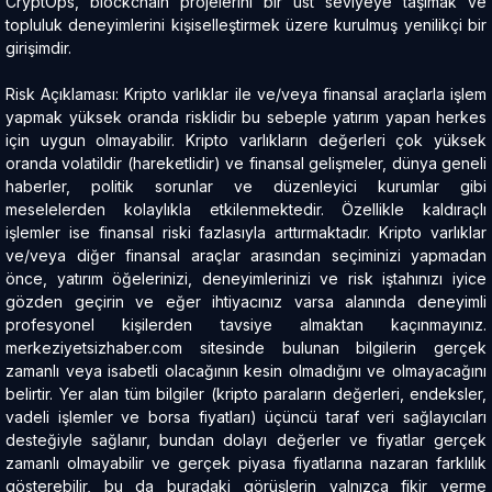
CryptOps, blockchain projelerini bir üst seviyeye taşımak ve
topluluk deneyimlerini kişiselleştirmek üzere kurulmuş yenilikçi bir
girişimdir.
Risk Açıklaması: Kripto varlıklar ile ve/veya finansal araçlarla işlem
yapmak yüksek oranda risklidir bu sebeple yatırım yapan herkes
için uygun olmayabilir. Kripto varlıkların değerleri çok yüksek
oranda volatildir (hareketlidir) ve finansal gelişmeler, dünya geneli
haberler, politik sorunlar ve düzenleyici kurumlar gibi
meselelerden kolaylıkla etkilenmektedir. Özellikle kaldıraçlı
işlemler ise finansal riski fazlasıyla arttırmaktadır. Kripto varlıklar
ve/veya diğer finansal araçlar arasından seçiminizi yapmadan
önce, yatırım öğelerinizi, deneyimlerinizi ve risk iştahınızı iyice
gözden geçirin ve eğer ihtiyacınız varsa alanında deneyimli
profesyonel kişilerden tavsiye almaktan kaçınmayınız.
merkeziyetsizhaber.com sitesinde bulunan bilgilerin gerçek
zamanlı veya isabetli olacağının kesin olmadığını ve olmayacağını
belirtir. Yer alan tüm bilgiler (kripto paraların değerleri, endeksler,
vadeli işlemler ve borsa fiyatları) üçüncü taraf veri sağlayıcıları
desteğiyle sağlanır, bundan dolayı değerler ve fiyatlar gerçek
zamanlı olmayabilir ve gerçek piyasa fiyatlarına nazaran farklılık
gösterebilir, bu da buradaki görüşlerin yalnızca fikir verme