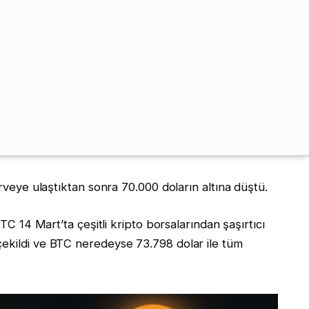
irveye ulaştıktan sonra 70.000 doların altına düştü.
BTC 14 Mart’ta çeşitli kripto borsalarından şaşırtıcı
çekildi ve BTC neredeyse 73.798 dolar ile tüm