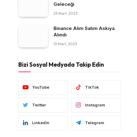
Geleceği
25 Mart, 2023
Binance Alım Satım Askıya
Alındı
13 Mart, 2023
Bizi Sosyal Medyada Takip Edin
YouTube
TikTok
Twitter
Instagram
LinkedIn
Telegram