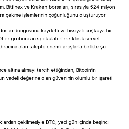
 Bitfinex ve Kraken borsaları, sırasıyla 524 milyon
ra çekme işlemlerinin çoğunluğunu oluşturuyor.
üncü döngüsünü kaydetti ve hissiyatı coşkuya bir
DLer grubundan spekülatörlere klasik servet
ıracına olan talepte önemli artışlarla birlikte şu
ce altına almayı tercih ettiğinden, Bitcoin’in
zun vadeli değerine olan güveninin olumlu bir işareti
rlıklardan çekilmesiyle BTC, yedi gün içinde beşinci