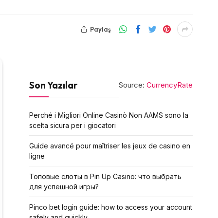
Paylaş
Son Yazılar
Source:
CurrencyRate
Perché i Migliori Online Casinò Non AAMS sono la
scelta sicura per i giocatori
Guide avancé pour maîtriser les jeux de casino en
ligne
Топовые слоты в Pin Up Casino: что выбрать
для успешной игры?
Pinco bet login guide: how to access your account
safely and quickly