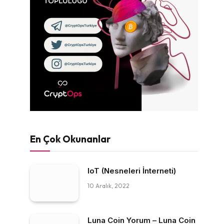
En Çok Okunanlar
IoT (Nesneleri İnterneti)
10 Aralık, 2022
Luna Coin Yorum – Luna Coin