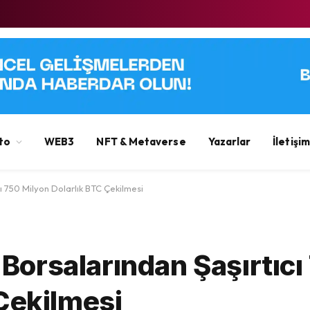
to
WEB3
NFT & Metaverse
Yazarlar
İletişim
ıcı 750 Milyon Dolarlık BTC Çekilmesi
o Borsalarından Şaşırtıc
Çekilmesi