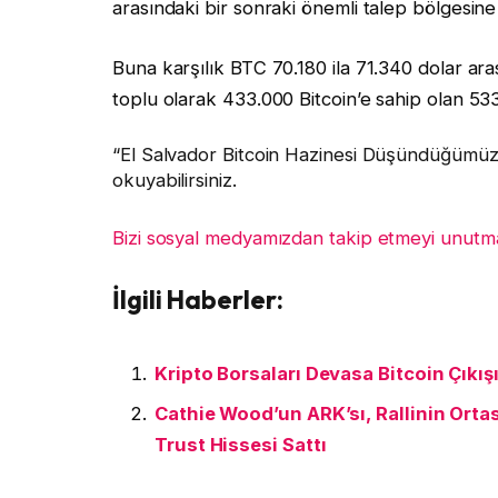
arasındaki bir sonraki önemli talep bölgesine k
Buna karşılık BTC 70.180 ila 71.340 dolar aras
toplu olarak 433.000 Bitcoin’e sahip olan 533
“El Salvador Bitcoin Hazinesi Düşündüğümü
okuyabilirsiniz.
Bizi sosyal medyamızdan takip etmeyi unutm
İlgili Haberler:
Kripto Borsaları Devasa Bitcoin Çıkış
Cathie Wood’un ARK’sı, Rallinin Ortas
Trust Hissesi Sattı