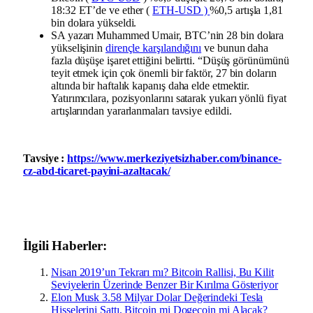
18:32 ET’de ve ether (
ETH-USD )
%0,5 artışla 1,81
bin dolara yükseldi.
SA yazarı Muhammed Umair, BTC’nin 28 bin dolara
yükselişinin
dirençle karşılandığını
ve bunun daha
fazla düşüşe işaret ettiğini belirtti. “Düşüş görünümünü
teyit etmek için çok önemli bir faktör, 27 bin doların
altında bir haftalık kapanış daha elde etmektir.
Yatırımcılara, pozisyonlarını satarak yukarı yönlü fiyat
artışlarından yararlanmaları tavsiye edildi.
Tavsiye :
https://www.merkeziyetsizhaber.com/binance-
cz-abd-ticaret-payini-azaltacak/
İlgili Haberler:
Nisan 2019’un Tekrarı mı? Bitcoin Rallisi, Bu Kilit
Seviyelerin Üzerinde Benzer Bir Kırılma Gösteriyor
Elon Musk 3.58 Milyar Dolar Değerindeki Tesla
Hisselerini Sattı, Bitcoin mi Dogecoin mi Alacak?