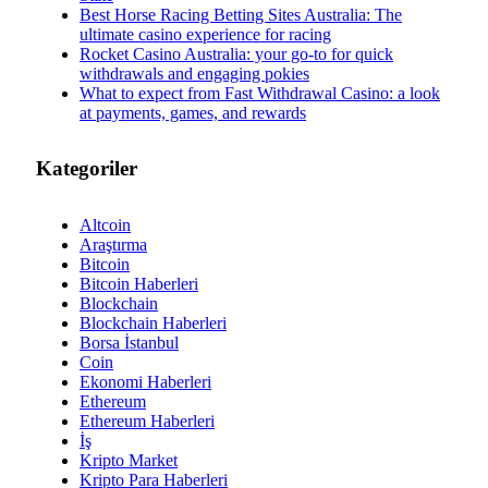
Best Horse Racing Betting Sites Australia: The
ultimate casino experience for racing
Rocket Casino Australia: your go-to for quick
withdrawals and engaging pokies
What to expect from Fast Withdrawal Casino: a look
at payments, games, and rewards
Kategoriler
Altcoin
Araştırma
Bitcoin
Bitcoin Haberleri
Blockchain
Blockchain Haberleri
Borsa İstanbul
Coin
Ekonomi Haberleri
Ethereum
Ethereum Haberleri
İş
Kripto Market
Kripto Para Haberleri