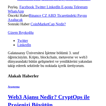
Paylaş.
Facebook
Twitter
LinkedIn
E-posta
Telegram
WhatsApp
Önceki Haber
Binance CZ ABD Ticaretindeki Payını
Azaltacak
Sonraki Haber
CoinMarketCap Nedir?
Gizem Bıyıkoğlu
Twitter
LinkedIn
Galatasaray Üniversitesi İşletme bölümü 3. sınıf
öğrencisiyim. Kripto, blockchain, metaverse ve web3
dünyasındaki bütün gelişmeleri ve yeniliklerini yakından
takip ederek sektörde bu noktada içerik üretiyorum.
Alakalı
Haberler
Araştırma
Web3 Ajansı Nedir? CryptOps ile
Projenizi Büyütün