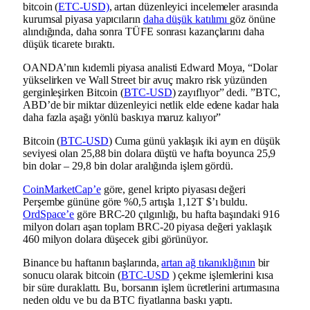
bitcoin (
ETC-USD)
, artan düzenleyici incelemeler arasında
kurumsal piyasa yapıcıların
daha düşük katılımı
göz önüne
alındığında, daha sonra TÜFE sonrası kazançlarını daha
düşük ticarete bıraktı.
OANDA’nın kıdemli piyasa analisti Edward Moya, “Dolar
yükselirken ve Wall Street bir avuç makro risk yüzünden
gerginleşirken Bitcoin (
BTC-USD
) zayıflıyor” dedi. ​”BTC,
ABD’de bir miktar düzenleyici netlik elde edene kadar hala
daha fazla aşağı yönlü baskıya maruz kalıyor”
Bitcoin (
BTC-USD
) Cuma günü yaklaşık iki ayın en düşük
seviyesi olan 25,88 bin dolara düştü ve hafta boyunca 25,9
bin dolar – 29,8 bin dolar aralığında işlem gördü.
CoinMarketCap’e
göre, genel kripto piyasası değeri
Perşembe gününe göre %0,5 artışla 1,12T $’ı buldu.
OrdSpace’e
göre BRC-20 çılgınlığı, bu hafta başındaki 916
milyon doları aşan toplam BRC-20 piyasa değeri yaklaşık
460 milyon dolara düşecek gibi görünüyor.
Binance bu haftanın başlarında,
artan ağ tıkanıklığının
bir
sonucu olarak bitcoin (
BTC-USD
) çekme işlemlerini kısa
bir süre duraklattı. Bu, borsanın işlem ücretlerini artırmasına
neden oldu ve bu da BTC fiyatlarına baskı yaptı.