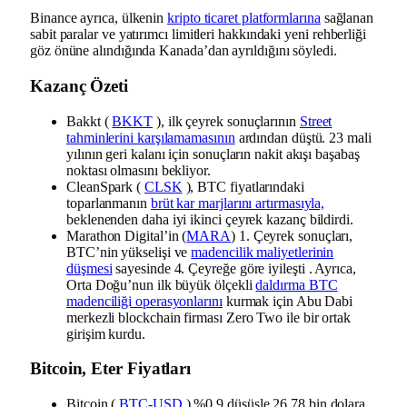
Binance ayrıca, ülkenin
kripto ticaret platformlarına
sağlanan
sabit paralar ve yatırımcı limitleri hakkındaki yeni rehberliği
göz önüne alındığında Kanada’dan ayrıldığını söyledi.
Kazanç Özeti
Bakkt (
BKKT
), ilk çeyrek sonuçlarının
Street
tahminlerini karşılamamasının
ardından düştü. 23 mali
yılının geri kalanı için sonuçların nakit akışı başabaş
noktası olmasını bekliyor.
CleanSpark (
CLSK
), BTC fiyatlarındaki
toparlanmanın
brüt kar marjlarını artırmasıyla,
beklenenden daha iyi ikinci çeyrek kazanç bildirdi.
Marathon Digital’in (
MARA
) 1. Çeyrek sonuçları,
BTC’nin yükselişi ve
madencilik maliyetlerinin
düşmesi
sayesinde 4. Çeyreğe göre iyileşti . Ayrıca,
Orta Doğu’nun ilk büyük ölçekli
daldırma BTC
madenciliği operasyonlarını
kurmak için Abu Dabi
merkezli blockchain firması Zero Two ile bir ortak
girişim kurdu.
Bitcoin, Eter Fiyatları
Bitcoin (
BTC-USD
) %0,9 düşüşle 26,78 bin dolara,