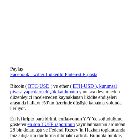
Paylaş
Facebook
Twitter
LinkedIn
Pinterest
E-posta
Bitcoin (
BTC-USD
) ve ether (
ETH-USD ), kurumsal
piyasa yapıcıların
düşük katılımının
yanı sıra devam eden
düzenleyici incelemeden kaynaklanan likidite endişeleri
arasında haftayı %9’un üzerinde düşüşle kapatma yolunda
ilerliyor.
En iyi kripto para birimi, enflasyonun Y/Y’de soğuduğunu
gösteren
en son TÜFE raporunun
yayınlanmasının ardından
28 bin doları aştı ve Federal Rezerv’in Haziran toplantısında
faiz artışlarını durdurma ihtimalini artırdı. Bununla birlikte,