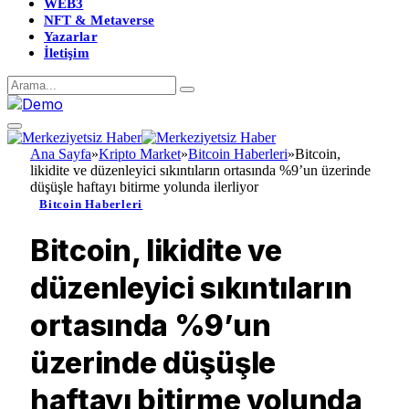
WEB3
NFT & Metaverse
Yazarlar
İletişim
Ana Sayfa
»
Kripto Market
»
Bitcoin Haberleri
»
Bitcoin,
likidite ve düzenleyici sıkıntıların ortasında %9’un üzerinde
düşüşle haftayı bitirme yolunda ilerliyor
Bitcoin Haberleri
Bitcoin, likidite ve
düzenleyici sıkıntıların
ortasında %9’un
üzerinde düşüşle
haftayı bitirme yolunda