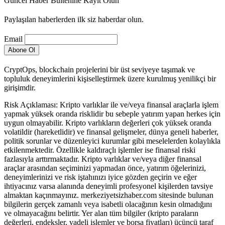
Güncel Haber Bültenine Kayıt Olun
Paylaşılan haberlerden ilk siz haberdar olun.
Email
CryptOps, blockchain projelerini bir üst seviyeye taşımak ve
topluluk deneyimlerini kişiselleştirmek üzere kurulmuş yenilikçi bir
girişimdir.
Risk Açıklaması: Kripto varlıklar ile ve/veya finansal araçlarla işlem
yapmak yüksek oranda risklidir bu sebeple yatırım yapan herkes için
uygun olmayabilir. Kripto varlıkların değerleri çok yüksek oranda
volatildir (hareketlidir) ve finansal gelişmeler, dünya geneli haberler,
politik sorunlar ve düzenleyici kurumlar gibi meselelerden kolaylıkla
etkilenmektedir. Özellikle kaldıraçlı işlemler ise finansal riski
fazlasıyla arttırmaktadır. Kripto varlıklar ve/veya diğer finansal
araçlar arasından seçiminizi yapmadan önce, yatırım öğelerinizi,
deneyimlerinizi ve risk iştahınızı iyice gözden geçirin ve eğer
ihtiyacınız varsa alanında deneyimli profesyonel kişilerden tavsiye
almaktan kaçınmayınız. merkeziyetsizhaber.com sitesinde bulunan
bilgilerin gerçek zamanlı veya isabetli olacağının kesin olmadığını
ve olmayacağını belirtir. Yer alan tüm bilgiler (kripto paraların
değerleri, endeksler, vadeli işlemler ve borsa fiyatları) üçüncü taraf