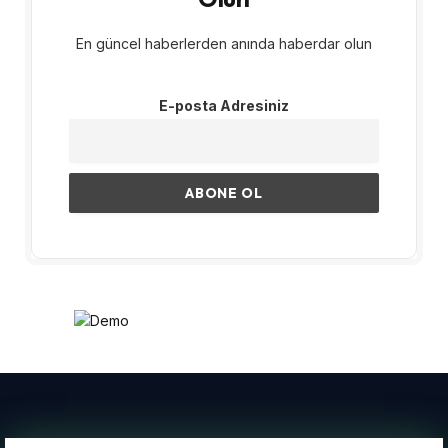
En güncel haberlerden anında haberdar olun
E-posta Adresiniz