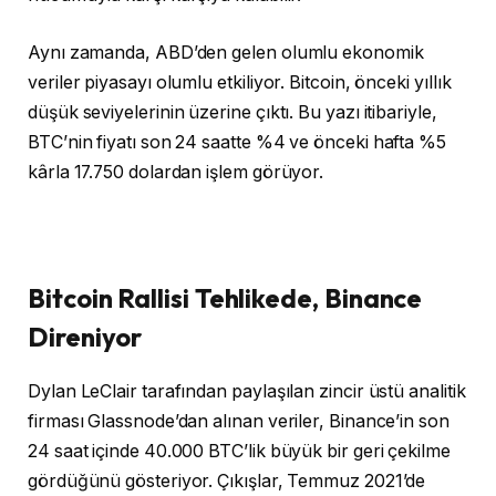
Aynı zamanda, ABD’den gelen olumlu ekonomik
veriler piyasayı olumlu etkiliyor. Bitcoin, önceki yıllık
düşük seviyelerinin üzerine çıktı. Bu yazı itibariyle,
BTC’nin fiyatı son 24 saatte %4 ve önceki hafta %5
kârla 17.750 dolardan işlem görüyor.
Bitcoin Rallisi Tehlikede, Binance
Direniyor
Dylan LeClair tarafından paylaşılan zincir üstü analitik
firması Glassnode’dan alınan veriler, Binance’in son
24 saat içinde 40.000 BTC’lik büyük bir geri çekilme
gördüğünü gösteriyor. Çıkışlar, Temmuz 2021’de