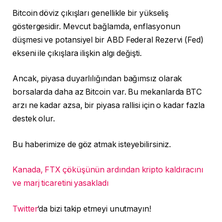
Bitcoin döviz çıkışları genellikle bir yükseliş
göstergesidir. Mevcut bağlamda, enflasyonun
düşmesi ve potansiyel bir ABD Federal Rezervi (Fed)
ekseni ile çıkışlara ilişkin algı değişti.
Ancak, piyasa duyarlılığından bağımsız olarak
borsalarda daha az Bitcoin var. Bu mekanlarda BTC
arzı ne kadar azsa, bir piyasa rallisi için o kadar fazla
destek olur.
Bu haberimize de göz atmak isteyebilirsiniz.
Kanada, FTX çöküşünün ardından kripto kaldıracını
ve marj ticaretini yasakladı
Twitter
‘da bizi takip etmeyi unutmayın!