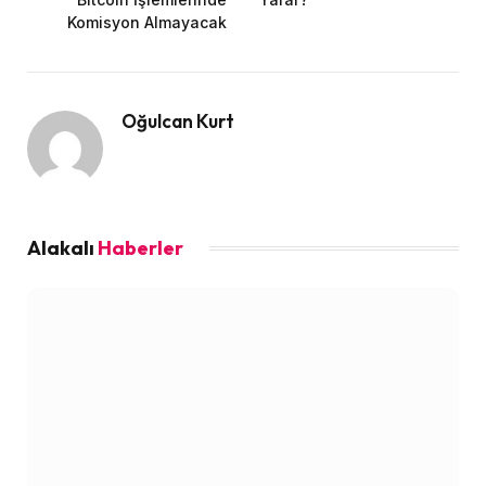
Komisyon Almayacak
Oğulcan Kurt
Alakalı
Haberler