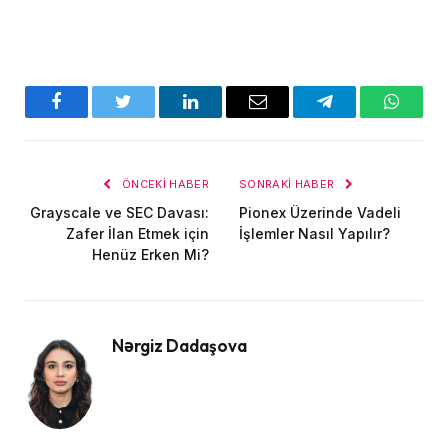
Facebook
Twitter
LinkedIn
E-
Telegram
WhatsA
posta
ÖNCEKI HABER
SONRAKI HABER
Grayscale ve SEC Davası:
Pionex Üzerinde Vadeli
Zafer İlan Etmek için
İşlemler Nasıl Yapılır?
Henüz Erken Mi?
Nərgiz Dadaşova