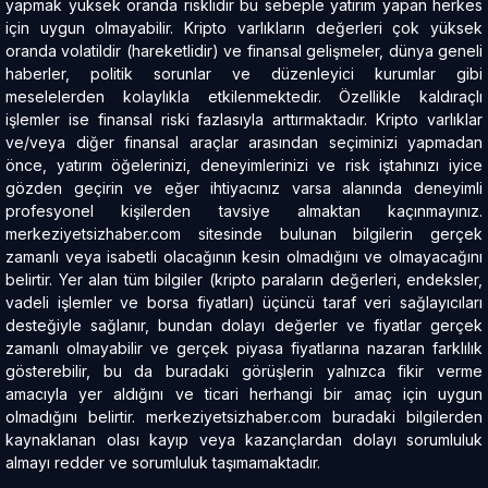
yapmak yüksek oranda risklidir bu sebeple yatırım yapan herkes
için uygun olmayabilir. Kripto varlıkların değerleri çok yüksek
oranda volatildir (hareketlidir) ve finansal gelişmeler, dünya geneli
haberler, politik sorunlar ve düzenleyici kurumlar gibi
meselelerden kolaylıkla etkilenmektedir. Özellikle kaldıraçlı
işlemler ise finansal riski fazlasıyla arttırmaktadır. Kripto varlıklar
ve/veya diğer finansal araçlar arasından seçiminizi yapmadan
önce, yatırım öğelerinizi, deneyimlerinizi ve risk iştahınızı iyice
gözden geçirin ve eğer ihtiyacınız varsa alanında deneyimli
profesyonel kişilerden tavsiye almaktan kaçınmayınız.
merkeziyetsizhaber.com sitesinde bulunan bilgilerin gerçek
zamanlı veya isabetli olacağının kesin olmadığını ve olmayacağını
belirtir. Yer alan tüm bilgiler (kripto paraların değerleri, endeksler,
vadeli işlemler ve borsa fiyatları) üçüncü taraf veri sağlayıcıları
desteğiyle sağlanır, bundan dolayı değerler ve fiyatlar gerçek
zamanlı olmayabilir ve gerçek piyasa fiyatlarına nazaran farklılık
gösterebilir, bu da buradaki görüşlerin yalnızca fikir verme
amacıyla yer aldığını ve ticari herhangi bir amaç için uygun
olmadığını belirtir. merkeziyetsizhaber.com buradaki bilgilerden
kaynaklanan olası kayıp veya kazançlardan dolayı sorumluluk
almayı redder ve sorumluluk taşımamaktadır.