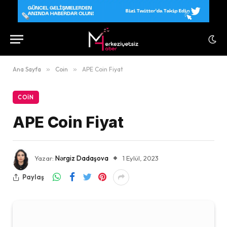
Ana Sayfa
»
Coin
»
APE Coin Fiyat
COIN
APE Coin Fiyat
Yazar:
Nərgiz Dadaşova
1 Eylül, 2023
Paylaş