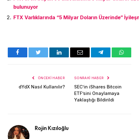
bulunuyor
FTX Varlıklarında “5 Milyar Doların Üzerinde” İyile
Facebook
Twitter
LinkedIn
E-
Telegram
WhatsA
posta
ÖNCEKI HABER
SONRAKI HABER
dYdX Nasıl Kullanılır?
SEC’in iShares Bitcoin
ETF’sini Onaylamaya
Yaklaştığı Bildirildi
Rojin Kızıloğlu