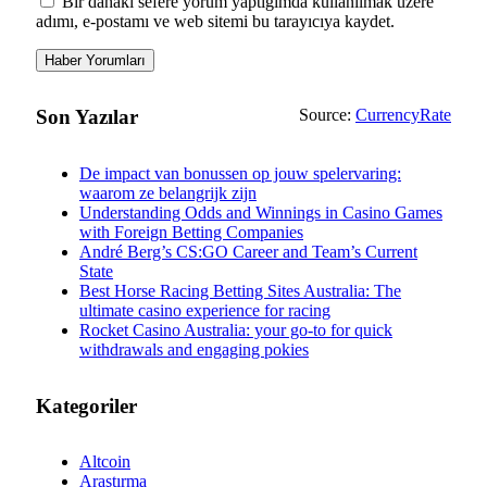
Bir dahaki sefere yorum yaptığımda kullanılmak üzere
adımı, e-postamı ve web sitemi bu tarayıcıya kaydet.
Son Yazılar
Source:
CurrencyRate
De impact van bonussen op jouw spelervaring:
waarom ze belangrijk zijn
Understanding Odds and Winnings in Casino Games
with Foreign Betting Companies
André Berg’s CS:GO Career and Team’s Current
State
Best Horse Racing Betting Sites Australia: The
ultimate casino experience for racing
Rocket Casino Australia: your go-to for quick
withdrawals and engaging pokies
Kategoriler
Altcoin
Araştırma