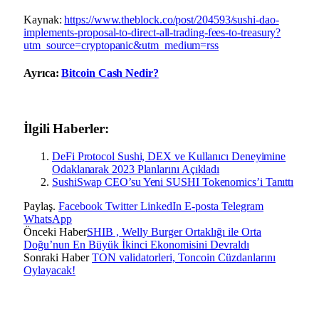
Kaynak:
https://www.theblock.co/post/204593/sushi-dao-
implements-proposal-to-direct-all-trading-fees-to-treasury?
utm_source=cryptopanic&utm_medium=rss
Ayrıca:
Bitcoin Cash Nedir?
İlgili Haberler:
DeFi Protocol Sushi, DEX ve Kullanıcı Deneyimine
Odaklanarak 2023 Planlarını Açıkladı
SushiSwap CEO’su Yeni SUSHI Tokenomics’i Tanıttı
Paylaş.
Facebook
Twitter
LinkedIn
E-posta
Telegram
WhatsApp
Önceki Haber
SHIB , Welly Burger Ortaklığı ile Orta
Doğu’nun En Büyük İkinci Ekonomisini Devraldı
Sonraki Haber
TON validatorleri, Toncoin Cüzdanlarını
Oylayacak!