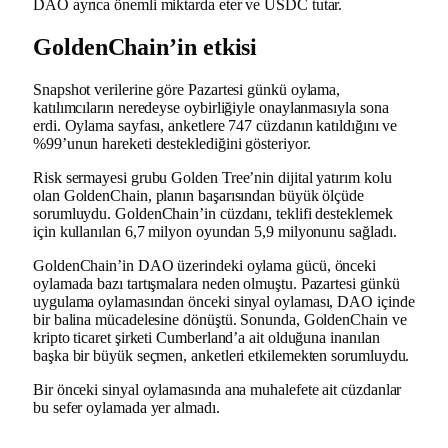
DAO ayrıca önemli miktarda eter ve USDC tutar.
GoldenChain’in etkisi
Snapshot verilerine göre Pazartesi günkü oylama,
katılımcıların neredeyse oybirliğiyle onaylanmasıyla sona
erdi. Oylama sayfası, anketlere 747 cüzdanın katıldığını ve
%99’unun hareketi desteklediğini gösteriyor.
Risk sermayesi grubu Golden Tree’nin dijital yatırım kolu
olan GoldenChain, planın başarısından büyük ölçüde
sorumluydu. GoldenChain’in cüzdanı, teklifi desteklemek
için kullanılan 6,7 milyon oyundan 5,9 milyonunu sağladı.
GoldenChain’in DAO üzerindeki oylama gücü, önceki
oylamada bazı tartışmalara neden olmuştu. Pazartesi günkü
uygulama oylamasından önceki sinyal oylaması, DAO içinde
bir balina mücadelesine dönüştü. Sonunda, GoldenChain ve
kripto ticaret şirketi Cumberland’a ait olduğuna inanılan
başka bir büyük seçmen, anketleri etkilemekten sorumluydu.
Bir önceki sinyal oylamasında ana muhalefete ait cüzdanlar
bu sefer oylamada yer almadı.