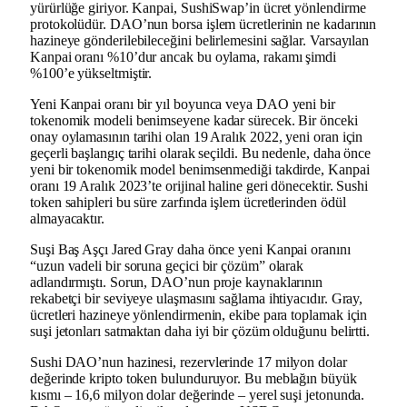
yürürlüğe giriyor. Kanpai, SushiSwap’in ücret yönlendirme
protokolüdür. DAO’nun borsa işlem ücretlerinin ne kadarının
hazineye gönderilebileceğini belirlemesini sağlar. Varsayılan
Kanpai oranı %10’dur ancak bu oylama, rakamı şimdi
%100’e yükseltmiştir.
Yeni Kanpai oranı bir yıl boyunca veya DAO yeni bir
tokenomik modeli benimseyene kadar sürecek. Bir önceki
onay oylamasının tarihi olan 19 Aralık 2022, yeni oran için
geçerli başlangıç tarihi olarak seçildi. Bu nedenle, daha önce
yeni bir tokenomik model benimsenmediği takdirde, Kanpai
oranı 19 Aralık 2023’te orijinal haline geri dönecektir. Sushi
token sahipleri bu süre zarfında işlem ücretlerinden ödül
almayacaktır.
Suşi Baş Aşçı Jared Gray daha önce yeni Kanpai oranını
“uzun vadeli bir soruna geçici bir çözüm” olarak
adlandırmıştı. Sorun, DAO’nun proje kaynaklarının
rekabetçi bir seviyeye ulaşmasını sağlama ihtiyacıdır. Gray,
ücretleri hazineye yönlendirmenin, ekibe para toplamak için
suşi jetonları satmaktan daha iyi bir çözüm olduğunu belirtti.
Sushi DAO’nun hazinesi, rezervlerinde 17 milyon dolar
değerinde kripto token bulunduruyor. Bu meblağın büyük
kısmı – 16,6 milyon dolar değerinde – yerel suşi jetonunda.