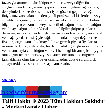
fazlasıyla arttırmaktadır. Kripto varlıklar ve/veya diğer finansal
araçlar arasından seçiminizi yapmadan önce, yatırım öğelerinizi,
deneyimlerinizi ve risk iştahınızı iyice gözden geçirin ve eğer
ihtiyacınız varsa alanında deneyimli profesyonel kişilerden tavsiye
almaktan kaçınmayınız. merkeziyetsizhaber.com sitesinde bulunan
bilgilerin gerçek zamanlı veya isabetli olacağının kesin olmadığını
ve olmayacağını belirtir. Yer alan tüm bilgiler (kripto paraların
değerleri, endeksler, vadeli işlemler ve borsa fiyatları) üçüncü taraf
veri sağlayıcıları desteğiyle sağlanır, bundan dolayı değerler ve
fiyatlar gerçek zamanlı olmayabilir ve gerçek piyasa fiyatlarına
nazaran farklılık gösterebilir, bu da buradaki görüşlerin yalnızca fikir
verme amacıyla yer aldığını ve ticari herhangi bir amaç için uygun
olmadığını belirtir. merkeziyetsizhaber.com buradaki bilgilerden
kaynaklanan olası kayıp veya kazançlardan dolayı sorumluluk
almayı redder ve sorumluluk taşımamaktadır.
Site Map
inkedin
Twitter
Youtube
Instagram
Telegram
Telif Hakkı © 2023 Tüm Hakları Saklıdır
- Merkeziyetsiz Haber