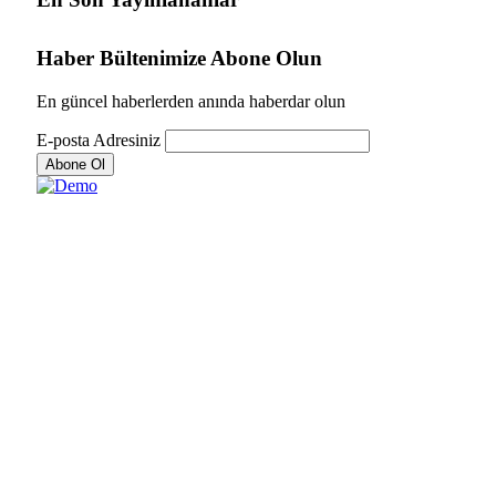
Haber Bültenimize Abone Olun
En güncel haberlerden anında haberdar olun
E-posta Adresiniz