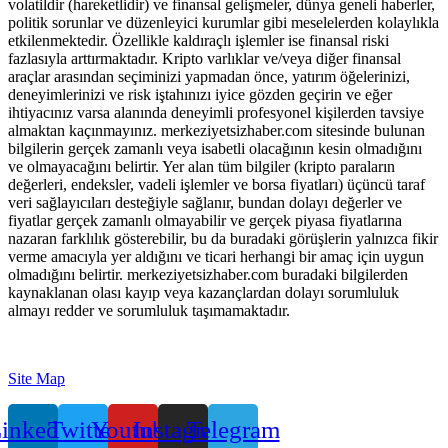
volatildir (hareketlidir) ve finansal gelişmeler, dünya geneli haberler,
politik sorunlar ve düzenleyici kurumlar gibi meselelerden kolaylıkla
etkilenmektedir. Özellikle kaldıraçlı işlemler ise finansal riski
fazlasıyla arttırmaktadır. Kripto varlıklar ve/veya diğer finansal
araçlar arasından seçiminizi yapmadan önce, yatırım öğelerinizi,
deneyimlerinizi ve risk iştahınızı iyice gözden geçirin ve eğer
ihtiyacınız varsa alanında deneyimli profesyonel kişilerden tavsiye
almaktan kaçınmayınız. merkeziyetsizhaber.com sitesinde bulunan
bilgilerin gerçek zamanlı veya isabetli olacağının kesin olmadığını
ve olmayacağını belirtir. Yer alan tüm bilgiler (kripto paraların
değerleri, endeksler, vadeli işlemler ve borsa fiyatları) üçüncü taraf
veri sağlayıcıları desteğiyle sağlanır, bundan dolayı değerler ve
fiyatlar gerçek zamanlı olmayabilir ve gerçek piyasa fiyatlarına
nazaran farklılık gösterebilir, bu da buradaki görüşlerin yalnızca fikir
verme amacıyla yer aldığını ve ticari herhangi bir amaç için uygun
olmadığını belirtir. merkeziyetsizhaber.com buradaki bilgilerden
kaynaklanan olası kayıp veya kazançlardan dolayı sorumluluk
almayı redder ve sorumluluk taşımamaktadır.
Site Map
inkedin
Twitter
Youtube
Instagram
Telegram