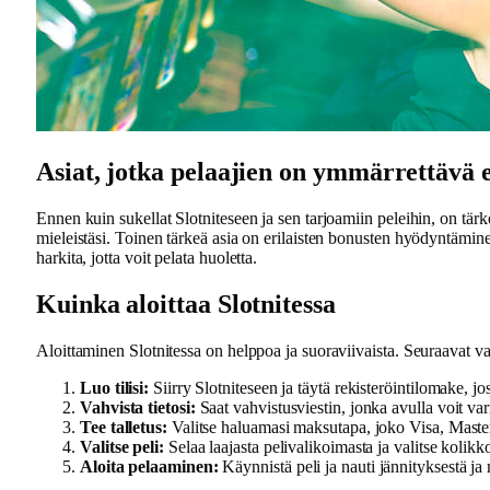
Asiat, jotka pelaajien on ymmärrettävä 
Ennen kuin sukellat Slotniteseen ja sen tarjoamiin peleihin, on tärk
mieleistäsi. Toinen tärkeä asia on erilaisten bonusten hyödyntäminen
harkita, jotta voit pelata huoletta.
Kuinka aloittaa Slotnitessa
Aloittaminen Slotnitessa on helppoa ja suoraviivaista. Seuraavat v
Luo tilisi:
Siirry Slotniteseen ja täytä rekisteröintilomake, jos
Vahvista tietosi:
Saat vahvistusviestin, jonka avulla voit varm
Tee talletus:
Valitse haluamasi maksutapa, joko Visa, MasterC
Valitse peli:
Selaa laajasta pelivalikoimasta ja valitse kolikko
Aloita pelaaminen:
Käynnistä peli ja nauti jännityksestä ja 