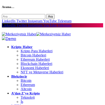
Arama…
Arama:
LinkedIn
Twitter
Instagram
YouTube
Telegram
LinkedIn
Twitter
Instagram
YouTube
Telegram
Kripto Haber
Kripto Para Haberleri
Bitcoin Haberleri
Ethereum Haberleri
Blockchain Haberleri
Ekonomi Haberleri
NFT ve Metaverse Haberleri
Blokzincir
Bitcoin
Ethereum
Altcoin
A’dan Z’ye Kripto
Teknoloji
İş