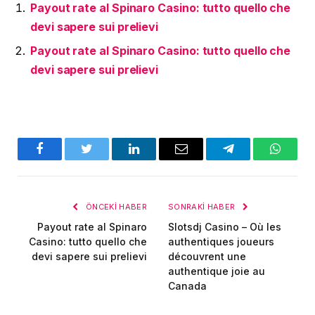
Payout rate al Spinaro Casino: tutto quello che
devi sapere sui prelievi
Payout rate al Spinaro Casino: tutto quello che
devi sapere sui prelievi
Facebook
Twitter
LinkedIn
E-
Telegram
WhatsA
posta
ÖNCEKI HABER
SONRAKI HABER
Payout rate al Spinaro
Slotsdj Casino – Où les
Casino: tutto quello che
authentiques joueurs
devi sapere sui prelievi
découvrent une
authentique joie au
Canada