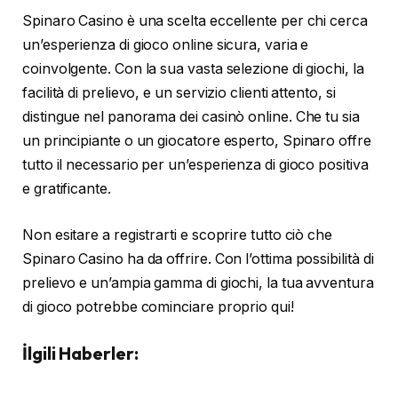
Spinaro Casino è una scelta eccellente per chi cerca
un’esperienza di gioco online sicura, varia e
coinvolgente. Con la sua vasta selezione di giochi, la
facilità di prelievo, e un servizio clienti attento, si
distingue nel panorama dei casinò online. Che tu sia
un principiante o un giocatore esperto, Spinaro offre
tutto il necessario per un’esperienza di gioco positiva
e gratificante.
Non esitare a registrarti e scoprire tutto ciò che
Spinaro Casino ha da offrire. Con l’ottima possibilità di
prelievo e un’ampia gamma di giochi, la tua avventura
di gioco potrebbe cominciare proprio qui!
İlgili Haberler: