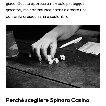
gioco. Questo approccio non solo protegge i
giocatori, ma contribuisce anche a creare una
comunità di gioco sana e sostenibile.
Perché scegliere Spinaro Casino