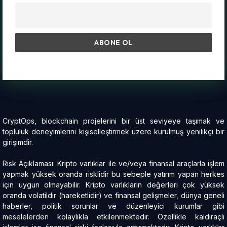
CryptOps, blockchain projelerini bir üst seviyeye taşımak ve
topluluk deneyimlerini kişiselleştirmek üzere kurulmuş yenilikçi bir
girişimdir.
Risk Açıklaması: Kripto varlıklar ile ve/veya finansal araçlarla işlem
yapmak yüksek oranda risklidir bu sebeple yatırım yapan herkes
için uygun olmayabilir. Kripto varlıkların değerleri çok yüksek
oranda volatildir (hareketlidir) ve finansal gelişmeler, dünya geneli
haberler, politik sorunlar ve düzenleyici kurumlar gibi
meselelerden kolaylıkla etkilenmektedir. Özellikle kaldıraçlı