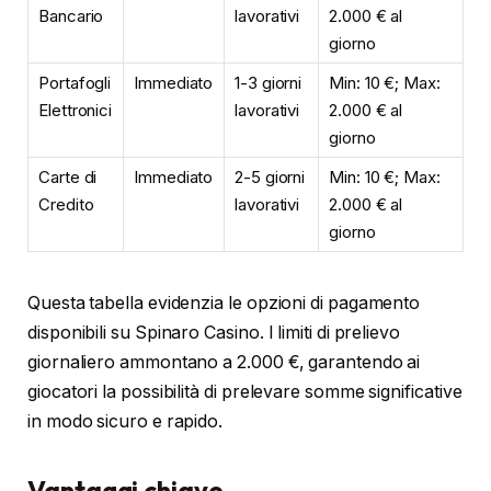
Bancario
lavorativi
2.000 € al
giorno
Portafogli
Immediato
1-3 giorni
Min: 10 €; Max:
Elettronici
lavorativi
2.000 € al
giorno
Carte di
Immediato
2-5 giorni
Min: 10 €; Max:
Credito
lavorativi
2.000 € al
giorno
Questa tabella evidenzia le opzioni di pagamento
disponibili su Spinaro Casino. I limiti di prelievo
giornaliero ammontano a 2.000 €, garantendo ai
giocatori la possibilità di prelevare somme significative
in modo sicuro e rapido.
Vantaggi chiave