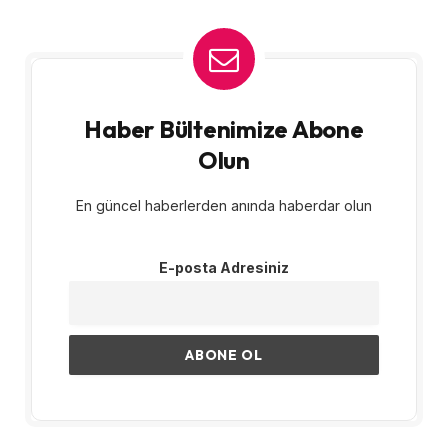
Haber Bültenimize Abone
Olun
En güncel haberlerden anında haberdar olun
E-posta Adresiniz