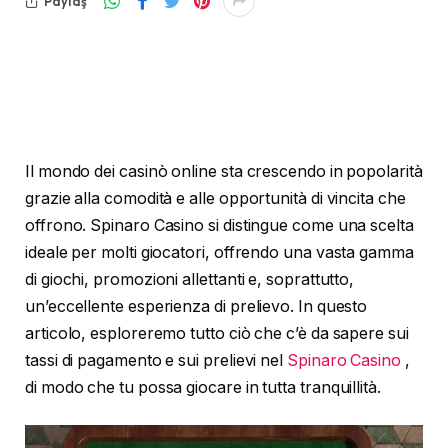
Paylaş
Il mondo dei casinò online sta crescendo in popolarità
grazie alla comodità e alle opportunità di vincita che
offrono. Spinaro Casino si distingue come una scelta
ideale per molti giocatori, offrendo una vasta gamma
di giochi, promozioni allettanti e, soprattutto,
un’eccellente esperienza di prelievo. In questo
articolo, esploreremo tutto ciò che c’è da sapere sui
tassi di pagamento e sui prelievi nel
Spinaro Casino
,
di modo che tu possa giocare in tutta tranquillità.