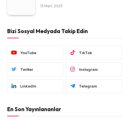
13 Mart, 2023
Bizi Sosyal Medyada Takip Edin
YouTube
TikTok
Twitter
Instagram
LinkedIn
Telegram
En Son Yayınlananlar