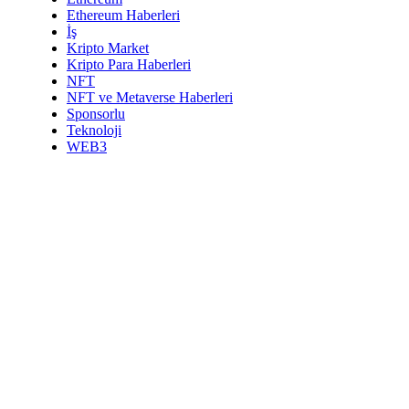
Ethereum Haberleri
İş
Kripto Market
Kripto Para Haberleri
NFT
NFT ve Metaverse Haberleri
Sponsorlu
Teknoloji
WEB3