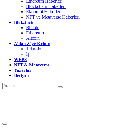
Ethereum Haberleri
Blockchain Haberleri
Ekonomi Haberleri
NFT ve Metaverse Haberleri
Blokzincir
Bitcoin
Ethereum
Altcoin
A’dan Z’ye Kripto
Teknoloji
İş
WEB3
NFT & Metaverse
Yazarlar
İletişim