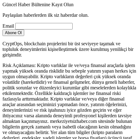
Güncel Haber Bültenine Kayıt Olun
Paylaşılan haberlerden ilk siz haberdar olun.
Email
CryptOps, blockchain projelerini bir üst seviyeye taşımak ve
topluluk deneyimlerini kişiselleştirmek üzere kurulmuş yenilikçi bir
girişimdir.
Risk Açıklaması: Kripto varlıklar ile ve/veya finansal araçlarla işlem
yapmak yüksek oranda risklidir bu sebeple yatırım yapan herkes için
uygun olmayabilir. Kripto varlıkların değerleri çok yüksek oranda
volatildir (hareketlidir) ve finansal gelişmeler, dünya geneli haberler,
politik sorunlar ve düzenleyici kurumlar gibi meselelerden kolaylıkla
etkilenmektedir. Özellikle kaldıraçlı işlemler ise finansal riski
fazlasıyla arttırmaktadır. Kripto varlıklar ve/veya diğer finansal
araçlar arasından seçiminizi yapmadan önce, yatırım öğelerinizi,
deneyimlerinizi ve risk iştahınızı iyice gözden geçirin ve eğer
ihtiyacınız varsa alanında deneyimli profesyonel kişilerden tavsiye
almaktan kaçınmayınız. merkeziyetsizhaber.com sitesinde bulunan
bilgilerin gerçek zamanlı veya isabetli olacağının kesin olmadığını
ve olmayacağını belirtir. Yer alan tüm bilgiler (kripto paraların
değerleri, endeksler, vadeli işlemler ve borsa fiyatları) üçüncü taraf