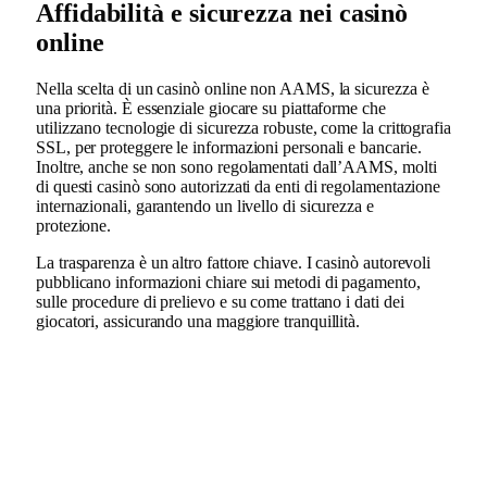
Affidabilità e sicurezza nei casinò
online
Nella scelta di un casinò online non AAMS, la sicurezza è
una priorità. È essenziale giocare su piattaforme che
utilizzano tecnologie di sicurezza robuste, come la crittografia
SSL, per proteggere le informazioni personali e bancarie.
Inoltre, anche se non sono regolamentati dall’AAMS, molti
di questi casinò sono autorizzati da enti di regolamentazione
internazionali, garantendo un livello di sicurezza e
protezione.
La trasparenza è un altro fattore chiave. I casinò autorevoli
pubblicano informazioni chiare sui metodi di pagamento,
sulle procedure di prelievo e su come trattano i dati dei
giocatori, assicurando una maggiore tranquillità.