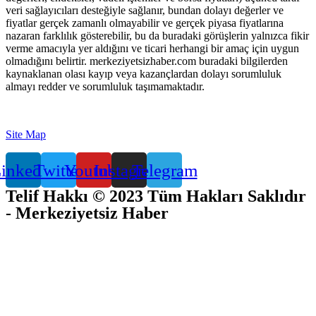
veri sağlayıcıları desteğiyle sağlanır, bundan dolayı değerler ve
fiyatlar gerçek zamanlı olmayabilir ve gerçek piyasa fiyatlarına
nazaran farklılık gösterebilir, bu da buradaki görüşlerin yalnızca fikir
verme amacıyla yer aldığını ve ticari herhangi bir amaç için uygun
olmadığını belirtir. merkeziyetsizhaber.com buradaki bilgilerden
kaynaklanan olası kayıp veya kazançlardan dolayı sorumluluk
almayı redder ve sorumluluk taşımamaktadır.
Site Map
inkedin
Twitter
Youtube
Instagram
Telegram
Telif Hakkı © 2023 Tüm Hakları Saklıdır
- Merkeziyetsiz Haber