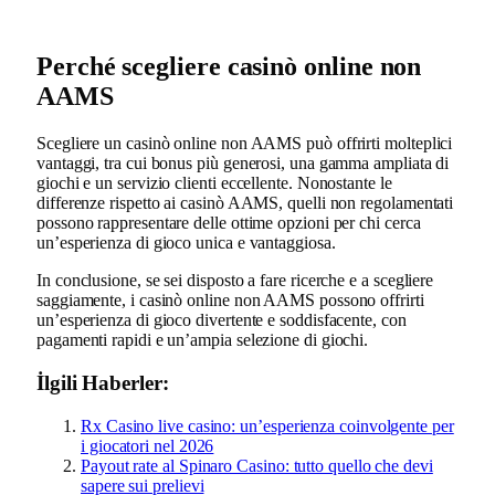
Perché scegliere casinò online non
AAMS
Scegliere un casinò online non AAMS può offrirti molteplici
vantaggi, tra cui bonus più generosi, una gamma ampliata di
giochi e un servizio clienti eccellente. Nonostante le
differenze rispetto ai casinò AAMS, quelli non regolamentati
possono rappresentare delle ottime opzioni per chi cerca
un’esperienza di gioco unica e vantaggiosa.
In conclusione, se sei disposto a fare ricerche e a scegliere
saggiamente, i casinò online non AAMS possono offrirti
un’esperienza di gioco divertente e soddisfacente, con
pagamenti rapidi e un’ampia selezione di giochi.
İlgili Haberler:
Rx Casino live casino: un’esperienza coinvolgente per
i giocatori nel 2026
Payout rate al Spinaro Casino: tutto quello che devi
sapere sui prelievi