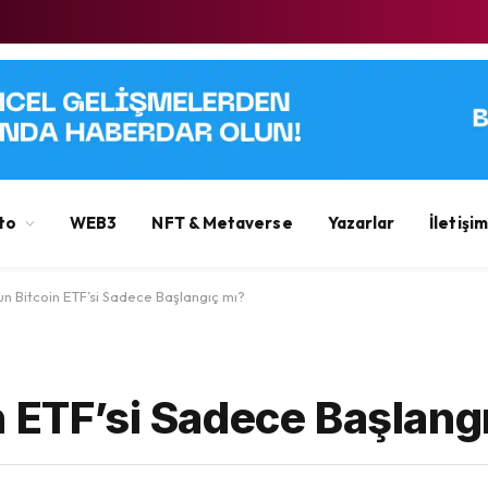
to
WEB3
NFT & Metaverse
Yazarlar
İletişim
n Bitcoin ETF’si Sadece Başlangıç ​​mı?
 ETF’si Sadece Başlangıç