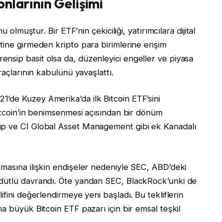
nlarının Gelişimi
 olmuştur. Bir ETF’nin çekiciliği, yatırımcılara dijital
tine girmeden kripto para birimlerine erişim
nsip basit olsa da, düzenleyici engeller ve piyasa
raçlarının kabulünü yavaşlattı.
’de Kuzey Amerika’da ilk Bitcoin ETF’sini
bitcoin’in benimsenmesi açısından bir dönüm
up ve CI Global Asset Management gibi ek Kanadalı
masına ilişkin endişeler nedeniyle SEC, ABD’deki
ddütlü davrandı. Öte yandan SEC, BlackRock’unki de
ifini değerlendirmeye yeni başladı. Bu tekliflerin
a büyük Bitcoin ETF pazarı için bir emsal teşkil