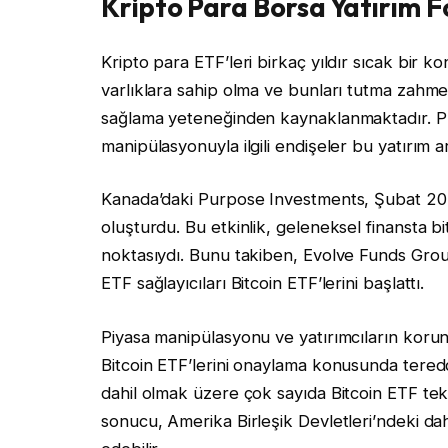
Kripto Para Borsa Yatırım Fo
Kripto para ETF’leri birkaç yıldır sıcak bir konu
varlıklara sahip olma ve bunları tutma zahme
sağlama yeteneğinden kaynaklanmaktadır. Pre
manipülasyonuyla ilgili endişeler bu yatırım a
Kanada’daki Purpose Investments, Şubat 2021
oluşturdu. Bu etkinlik, geleneksel finansta 
noktasıydı. Bunu takiben, Evolve Funds Gro
ETF sağlayıcıları Bitcoin ETF’lerini başlattı.
Piyasa manipülasyonu ve yatırımcıların korun
Bitcoin ETF’lerini onaylama konusunda tere
dahil olmak üzere çok sayıda Bitcoin ETF tekl
sonucu, Amerika Birleşik Devletleri’ndeki dah