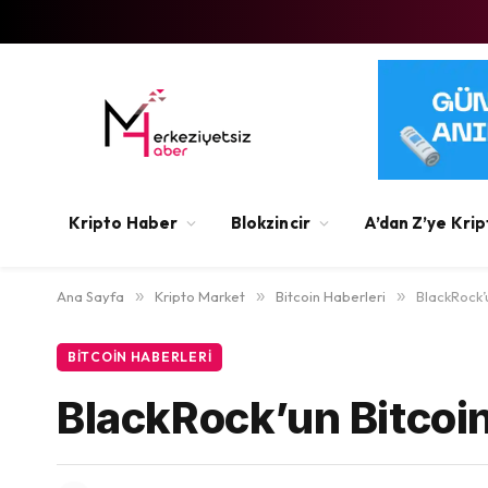
Kripto Haber
Blokzincir
A’dan Z’ye Krip
Ana Sayfa
»
Kripto Market
»
Bitcoin Haberleri
»
BlackRock’u
BITCOIN HABERLERI
BlackRock’un Bitcoin