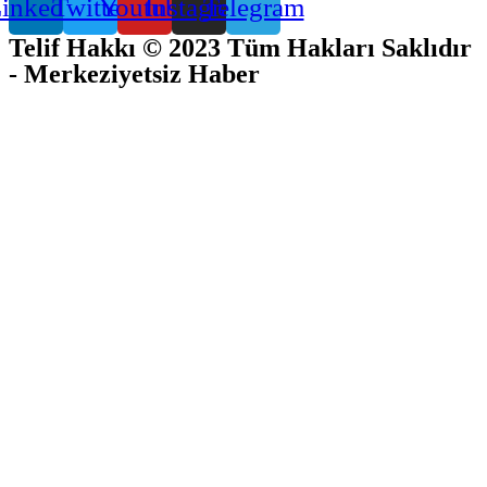
inkedin
Twitter
Youtube
Instagram
Telegram
Telif Hakkı © 2023 Tüm Hakları Saklıdır
- Merkeziyetsiz Haber