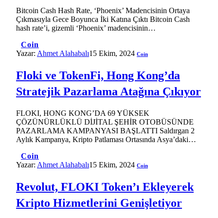
Bitcoin Cash Hash Rate, ‘Phoenix’ Madencisinin Ortaya
Çıkmasıyla Gece Boyunca İki Katına Çıktı Bitcoin Cash
hash rate’i, gizemli ‘Phoenix’ madencisinin…
Coin
Yazar:
Ahmet Alahabalı
15 Ekim, 2024
Coin
Floki ve TokenFi, Hong Kong’da
Stratejik Pazarlama Atağına Çıkıyor
FLOKI, HONG KONG’DA 69 YÜKSEK
ÇÖZÜNÜRLÜKLÜ DİJİTAL ŞEHİR OTOBÜSÜNDE
PAZARLAMA KAMPANYASI BAŞLATTI Saldırgan 2
Aylık Kampanya, Kripto Patlaması Ortasında Asya’daki…
Coin
Yazar:
Ahmet Alahabalı
15 Ekim, 2024
Coin
Revolut, FLOKI Token’ı Ekleyerek
Kripto Hizmetlerini Genişletiyor