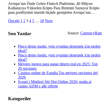
Avrupa’nın Önde Gelen Fintech Platformu, 40 Milyon
Kullanıcıya Yükselen Kripto Para Birimini Sunuyor Kripto
para portföyünü önemli ölçüde genişleten Avrupa’nın…
Önceki
1
2
3
4
5
…
18
Next
Son Yazılar
Source:
CurrencyRate
Pinco demo modu: yeni oyunları denemek için neden
ideal?
Pinco demo modu: yeni oyunları denemek için neden
ideal?
Mejores juegos para ganar dinero real en 2025: Top
20 opciones
Casinos online de España Tus mejores opciones del
2026
Scopri i Migliori Siti Slot Online 2026: guida ai
casino ADM e alle offerte
Kategoriler