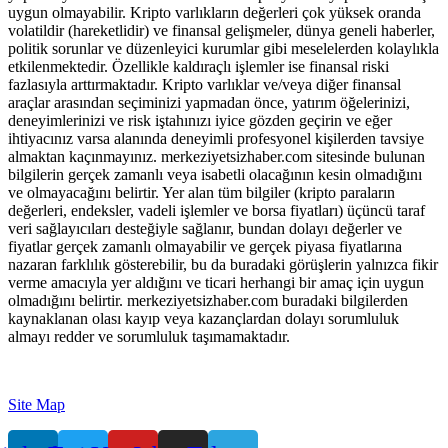
uygun olmayabilir. Kripto varlıkların değerleri çok yüksek oranda
volatildir (hareketlidir) ve finansal gelişmeler, dünya geneli haberler,
politik sorunlar ve düzenleyici kurumlar gibi meselelerden kolaylıkla
etkilenmektedir. Özellikle kaldıraçlı işlemler ise finansal riski
fazlasıyla arttırmaktadır. Kripto varlıklar ve/veya diğer finansal
araçlar arasından seçiminizi yapmadan önce, yatırım öğelerinizi,
deneyimlerinizi ve risk iştahınızı iyice gözden geçirin ve eğer
ihtiyacınız varsa alanında deneyimli profesyonel kişilerden tavsiye
almaktan kaçınmayınız. merkeziyetsizhaber.com sitesinde bulunan
bilgilerin gerçek zamanlı veya isabetli olacağının kesin olmadığını
ve olmayacağını belirtir. Yer alan tüm bilgiler (kripto paraların
değerleri, endeksler, vadeli işlemler ve borsa fiyatları) üçüncü taraf
veri sağlayıcıları desteğiyle sağlanır, bundan dolayı değerler ve
fiyatlar gerçek zamanlı olmayabilir ve gerçek piyasa fiyatlarına
nazaran farklılık gösterebilir, bu da buradaki görüşlerin yalnızca fikir
verme amacıyla yer aldığını ve ticari herhangi bir amaç için uygun
olmadığını belirtir. merkeziyetsizhaber.com buradaki bilgilerden
kaynaklanan olası kayıp veya kazançlardan dolayı sorumluluk
almayı redder ve sorumluluk taşımamaktadır.
Site Map